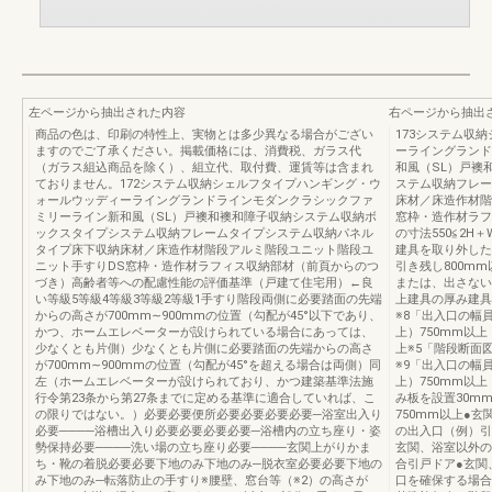
左ページから抽出された内容
右ページから抽出
商品の色は、印刷の特性上、実物とは多少異なる場合がござい
173システム収
ますのでご了承ください。掲載価格には、消費税、ガラス代
ーライングランド
（ガラス組込商品を除く）、組立代、取付費、運賃等は含まれ
和風（SL）戸襖
ておりません。172システム収納シェルフタイプハンギング・ウ
ステム収納フレー
ォールウッディーライングランドラインモダンクラシックファ
床材／床造作材階
ミリーライン新和風（SL）戸襖和襖和障子収納システム収納ボ
窓枠・造作材ラフ
ックスタイプシステム収納フレームタイプシステム収納パネル
の寸法550≦2H
タイプ床下収納床材／床造作材階段アルミ階段ユニット階段ユ
建具を取り外した
ニット手すりDS窓枠・造作材ラフィス収納部材（前頁からのつ
引き残し800mm
づき）高齢者等への配慮性能の評価基準（戸建て住宅用）←良
または、出さない
い等級5等級4等級3等級2等級1手すり階段両側に必要踏面の先端
上建具の厚み建具
からの高さが700mm∼900mmの位置（勾配が45°以下であり、
※8「出入口の幅員
かつ、ホームエレベーターが設けられている場合にあっては、
上）750mm以上
少なくとも片側）少なくとも片側に必要踏面の先端からの高さ
上※5「階段断面
が700mm∼900mmの位置（勾配が45°を超える場合は両側）同
※9「出入口の幅員
左（ホームエレベーターが設けられており、かつ建築基準法施
上）750mm以
行令第23条から第27条までに定める基準に適合していれば、こ
み板を設置30mm
の限りではない。）必要必要便所必要必要必要必要─浴室出入り
750mm以上●
必要────浴槽出入り必要必要必要必要─浴槽内の立ち座り・姿
の出入口（例）引
勢保持必要────洗い場の立ち座り必要────玄関上がりかま
玄関、浴室以外の
ち・靴の着脱必要必要下地のみ下地のみ─脱衣室必要必要下地の
合引戸ドア●玄関
み下地のみ─転落防止の手すり※腰壁、窓台等（※2）の高さが
口を確保する場合