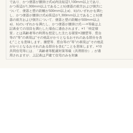
であり、かつ便器が腰掛け式a)内法短辺1,100mm以上であり、
かつ長辺が1,300mm以上であることb)便器の前方および側方に
ついて、便器と壁の距離が500mm以上a)、b)のいずれかを満た
し、かつ便器が腰掛け式a)長辺が1,300mm以上であることb)便
器の前方および側方について、便器と壁の距離が500mm以上
a)、b)のいずれかを満たし、かつ便器が腰掛け式──※等級は上
記表全ての項目を満たした場合に適合されます。※1「特定寝
室」とは高齢者等の利用を想定した主たる寝室※2腰壁等、窓台
等の”等”の表現は”その他足がかりとなるおそれのある部分を含
む”ことを意味します。腰壁等、窓台等の”等”の表現は”その他足
がかりとなるおそれのある部分を含む”ことを意味します。※10
共同住宅等には、「高齢者等配慮対策等級（共用部分）」が適
用されますが、上記表は戸建て住宅のみを対象