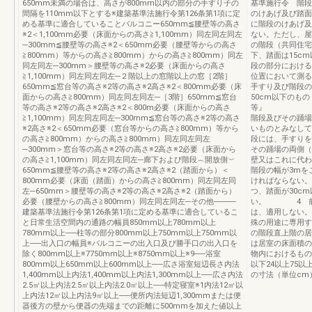
650mm未満の場合は、高さが800mm以内の部分の手すり子の
基準施行令 階段
間隔を110mm以下とする※建築基準法施行令第126条第1項に定
のけあげ及び踏面
める基準に適合していることバルコニー650mm≦腰壁等の高さ
に階段のけあげ及
※2＜1,100mm必要（床面からの高さ≧1,100mm）同左同左同左
ない。ただし
─300mm≦腰壁等の高さ※2＜650mm必要（腰壁等からの高さ
の階段（共同住宅
≧800mm）等からの高さ≧800mm）からの高さ≧800mm）同左
下、踏面は15
同左同左─300mm＞腰壁等の高さ※2必要（床面からの高さ
段の部分における
≧1,100mm）同左同左同左─２階以上の窓階以上の窓［2階］
位置において測
650mm≦窓台等の高さ※2等の高さ※2高さ※2＜800mm必要（床
手すり及び階段の
面からの高さ≧800mm）同左同左同左─［3階］650mm≦窓台
50cm以下のも
等の高さ※2等の高さ※2高さ※2＜800m必要（床面からの高さ
等』 という
≧1,100mm）同左同左同左─300mm≦窓台等の高さ※2等の高さ
階段及びその踊場
※2高さ※2＜650mm必要（窓台等からの高さ≧800mm）等から
いものとみなして
の高さ≧800mm）からの高さ≧800mm）同左同左同左
段には、手すり
─300mm＞窓台等の高さ※2等の高さ※2高さ※2必要（床面から
その踊場の両側（
の高さ≧1,100mm）同左同左同左─廊下および階段︵開放側︶
壁又はこれに代
650mm≦腰壁等の高さ※2等の高さ※2高さ※2（踏面から）＜
階段の幅が3mを
800mm必要（床面（踏面）からの高さ≧800mm）同左同左同
ければならない
左─650mm＞腰壁等の高さ※2等の高さ※2高さ※2（踏面から）
つ、踏面が30c
必要（腰壁からの高さ≧800mm）同左同左同左─その他────
い。 4 前3
建築基準法施行令第126条第1項に定める基準に適合しているこ
は、適用しない。
と日常生活空間内の通路の幅員850mm以上780mm以上
殊の用途に専用す
780mm以上──柱等の部分800mm以上750mm以上750mm以
の階段直上階の居
上──出入口の幅員※バルコニーの出入口及び勝手口の出入口を
は居室の床面積の
除く800mm以上※7750mm以上※8750mm以上※9──浴室
物内におけるもの
800mm以上650mm以上600mm以上──広さ浴室短辺長さ内法
以下24以上75以
1,400mm以上内法1,400mm以上内法1,300mm以上──広さ内法
の寸法（単位cm
2.5㎡以上内法2.5㎡以上内法2.0㎡以上──特定寝室※1内法12㎡以
上内法12㎡以上内法9㎡以上──便所内法短辺1,300mmまたは便
器後方の壁から便器の先端までの距離に500mmを加えた値以上