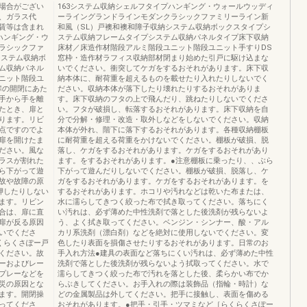
場合がござい
163システム収納シェルフタイプハンギング・ウォールウッディ
、ガラス代
ーライングランドラインモダンクラシックファミリーライン新
賃等は含まれ
和風（SL）戸襖和襖和障子収納システム収納ボックスタイプシ
ハンギング・ウ
ステム収納フレームタイプシステム収納パネルタイプ床下収納
ラシックファ
床材／床造作材階段アルミ階段ユニット階段ユニット手すりDS
システム収納ボ
窓枠・造作材ラフィス収納部材閉まり始めた引戸に駆け込まな
ム収納パネル
いでください。衝突してケガをするおそれがあります。床下収
ニット階段ユ
納本体に、耐荷重を超えるものを載せたり入れたりしないでく
扉の開閉にあた
ださい。収納本体が落下したり壊れたりするおそれがありま
手から手を離
す。床下収納のフタの上で飛んだり、跳ねたりしないでくださ
たとき、扉と
い。フタが破損し、転落するおそれがあります。床下収納を自
ります。リビ
分で分解・修理・改造・取外しなどをしないでください。収納
点ですのでよ
本体が外れ、階下に落下するおそれがあります。各種収納棚板
扉を開けたま
に耐荷重を超える荷重をかけないでください。棚板が破損、脱
ださい。風な
落し、ケガをするおそれがあります。ケガをするおそれがあり
ラスが割れた
ます。をするおそれがあります。●注意棚板に乗ったり、、ぶら
ら下がって遊
下がって遊んだりしないでください。棚板が破損、脱落し、ケ
故や故障の原
ガをするおそれがあります。ケガをするおそれがあります。を
押したりしない
するおそれがあります。ホコリや汚れなどは乾いた布または、
ます。リビン
水に濡らしてきつく絞った布で拭き取ってください。落ちにく
合は、扉に直
い汚れは、必ず薄めた中性洗剤で落とした後洗剤が残らないよ
扉が反る原因
う、よく拭き取ってください。ベンジン・シンナー、酸・アル
いでくださ
カリ系洗剤（漂白剤）などを絶対に使用しないでください。変
くらくさぽー戸
色したり表面を損傷させたりするおそれがあります。日常のお
ください。故
手入れ方法●建具の表面など落ちにくい汚れは、必ず薄めた中性
ーおよびレー
洗剤で落とした後洗剤が残らないよう拭取ってください。水で
プレーなどを
濡らしてきつく絞った布で汚れを落とした後、柔らかい布でか
災の原因とな
らぶきしてください。お手入れの際は装飾品（指輪・時計）な
ます。開閉操
どの金属製品は外してください。把手に接触し、表面を傷める
ってくださ
おそれがあります。●把手・引手・ツマミなど［らくらくさぽー