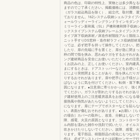
商品の色は、印刷の特性上、実物とは多少異なる
ますのでご了承ください。掲載価格には、消費税
（ガラス組込商品を除く）、組立代、取付費、運
ておりません。162システム収納シェルフタイプ
ォールウッディーライングランドラインモダンク
ミリーライン新和風（SL）戸襖和襖和障子収納
ックスタイプシステム収納フレームタイプシステ
タイプ床下収納床材／床造作材階段アルミ階段ユ
ニット手すりDS窓枠・造作材ラフィス収納部材
っては、必ず把手を持って操作してください。把
したり、扉の先端に手を置くと、扉が急に閉まっ
枠の間で指を挟み、思わぬケガをするおそれがあ
ング建材商品を安全にお使いいただくための注意
くお読みの上、正しくお使いください。室内建具
まにするときは、ドアストッパーなどをお使いく
どにより突然閉まることがあり、指を挟んだりガ
りするおそれがあります。扉や把手にお子様がぶ
ばないように気を付けてください。転倒・落下事
因になります。●注意扉に寄りかかったり、強く
でください。ガラスが割れたりするおそれがあり
グ建材使用上のご注意暖房器具をお使いになる場
接熱風や熱気があたらないようにしてください。
になります。扉にテープでポスターなどを貼らな
い。表面が傷むおそれがあります。●お願い［ら
の場合］カバーの取外し、改造、分解はしないで
障、感電、火災の原因となります。コントローラ
ル内部を濡れた雑巾や洗剤で拭いたり、オイルス
吹きかけたりしないでください。故障、感電、火
ります。電子部品、樹脂部品の劣化にもつながり
作は、必ずアシストバーまたは起動センサーで行