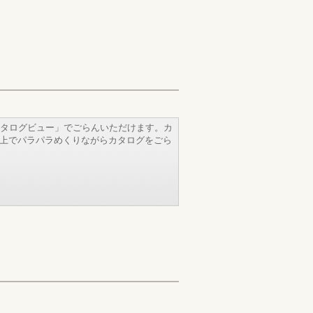
タログビュー」でごらんいただけます。カ
b上でパラパラめくりながらカタログをごら