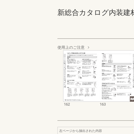
新総合カタログ内装建材 162
使用上のご注意
162
163
左ページから抽出された内容