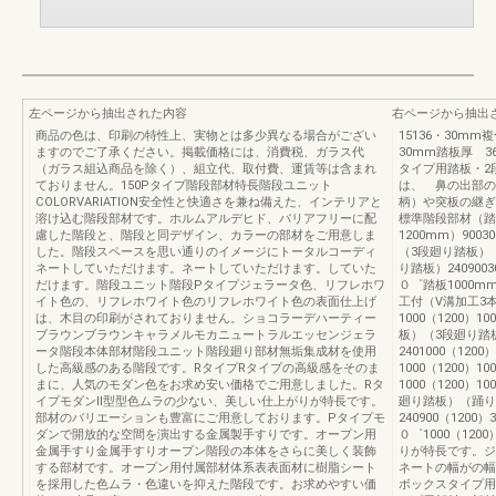
左ページから抽出された内容
右ページから抽出
商品の色は、印刷の特性上、実物とは多少異なる場合がござい
15136・30
ますのでご了承ください。掲載価格には、消費税、ガラス代
30mm踏板厚 
（ガラス組込商品を除く）、組立代、取付費、運賃等は含まれ
タイプ用踏板・2
ておりません。150Pタイプ階段部材特長階段ユニット
は、 鼻の出部の
COLORVARIATION安全性と快適さを兼ね備えた、インテリアと
柄）や突板の継ぎ
溶け込む階段部材です。ホルムアルデヒド、バリアフリーに配
標準階段部材（踏
慮した階段と、階段と同デザイン、カラーの部材をご用意しま
1200mm）9003
した。階段スペースを思い通りのイメージにトータルコーディ
（3段廻り踏板）（
ネートしていただけます。ネートしていただけます。していた
り踏板）2409003
だけます。階段ユニット階段Pタイプジェラータ色、リフレホワ
０゜踏板1000mm
イト色の、リフレホワイト色のリフレホワイト色の表面仕上げ
工付（V溝加工3本）1
は、木目の印刷がされておりません。ショコラーデハーティー
1000（1200）1
ブラウンブラウンキャラメルモカニュートラルエッセンジェラ
板）（3段廻り踏板）
ータ階段本体部材階段ユニット階段廻り部材無垢集成材を使用
2401000（1200）
した高級感のある階段です。RタイプRタイプの高級感をそのま
1000（1200）10
まに、人気のモダン色をお求め安い価格でご用意しました。Rタ
1000（1200）
イプモダンⅡ型型色ムラの少ない、美しい仕上がりが特長です。
廻り踏板）（踊り
部材のバリエーションも豊富にご用意しております。Pタイプモ
240900（1200
ダンで開放的な空間を演出する金属製手すりです。オープン用
０゜1000（120
金属手すり金属手すりオープン階段の本体をさらに美しく装飾
りが特長です。ジ
する部材です。オープン用付属部材体系表表面材に樹脂シート
ネートの幅がの幅
を採用した色ムラ・色違いを抑えた階段です。お求めやすい価
ボックスタイプ用