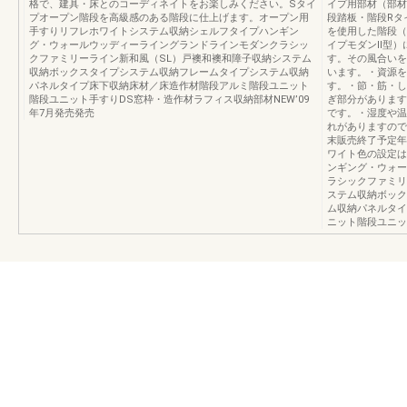
格で、建具・床とのコーディネイトをお楽しみください。Sタイ
イプ用部材（部材
プオープン階段を高級感のある階段に仕上げます。オープン用
段踏板・階段Rタ
手すりリフレホワイトシステム収納シェルフタイプハンギン
を使用した階段（
グ・ウォールウッディーライングランドラインモダンクラシッ
イプモダンⅡ型）
クファミリーライン新和風（SL）戸襖和襖和障子収納システム
す。その風合いを
収納ボックスタイプシステム収納フレームタイプシステム収納
います。・資源を
パネルタイプ床下収納床材／床造作材階段アルミ階段ユニット
す。・節・筋・し
階段ユニット手すりDS窓枠・造作材ラフィス収納部材NEW’09
ぎ部分があります
年7月発売発売
です。・湿度や温
れがありますので
末販売終了予定年
ワイト色の設定は
ンギング・ウォー
ラシックファミリ
ステム収納ボック
ム収納パネルタイ
ニット階段ユニッ