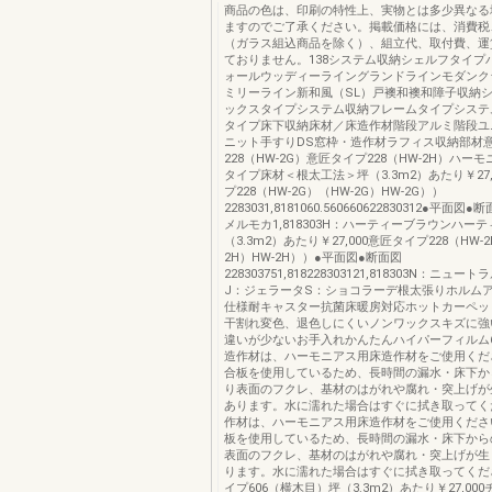
商品の色は、印刷の特性上、実物とは多少異なる
ますのでご了承ください。掲載価格には、消費税
（ガラス組込商品を除く）、組立代、取付費、運
ておりません。138システム収納シェルフタイプ
ォールウッディーライングランドラインモダンク
ミリーライン新和風（SL）戸襖和襖和障子収納
ックスタイプシステム収納フレームタイプシステ
タイプ床下収納床材／床造作材階段アルミ階段ユ
ニット手すりDS窓枠・造作材ラフィス収納部材
228（HW-2G）意匠タイプ228（HW-2H）ハー
タイプ床材＜根太工法＞坪（3.3m2）あたり￥27,
プ228（HW-2G）（HW-2G）HW-2G））
2283031,8181060.560660622830312●平面
メルモカ1,818303H：ハーティーブラウンハー
（3.3m2）あたり￥27,000意匠タイプ228（HW-
2H）HW-2H））●平面図●断面図
228303751,818228303121,818303N：ニュ
J：ジェラータS：ショコラーデ根太張りホルム
仕様耐キャスター抗菌床暖房対応ホットカーペッ
干割れ変色、退色しにくいノンワックスキズに強
違いが少ないお手入れかんたんハイパーフィルム
造作材は、ハーモニアス用床造作材をご使用くだ
合板を使用しているため、長時間の漏水・床下か
り表面のフクレ、基材のはがれや腐れ・突上げが
あります。水に濡れた場合はすぐに拭き取ってく
作材は、ハーモニアス用床造作材をご使用くださ
板を使用しているため、長時間の漏水・床下から
表面のフクレ、基材のはがれや腐れ・突上げが生
ります。水に濡れた場合はすぐに拭き取ってくだ
イプ606（横木目）坪（3.3m2）あたり￥27,00