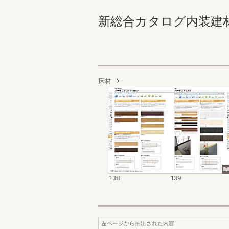
新総合カタログ内装建材 138
床材
138
139
左ページから抽出された内容