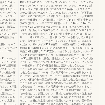
場合がござい
139システム収納シェルフタイプハンギング・ウォールウッディ
、ガラス代
ーライングランドラインモダンクラシックファミリーライン新
賃等は含まれ
和風（SL）戸襖和襖和障子収納システム収納ボックスタイプシ
ハンギング・ウ
ステム収納フレームタイプシステム収納パネルタイプ床下収納
ラシックファ
床材／床造作材階段アルミ階段ユニット階段ユニット手すりDS
システム収納ボ
窓枠・造作材ラフィス収納部材木目タイプ145（小幅）素材タイ
ム収納パネル
プ455（幅広）ハーモニアス12床材ケース（3.16m（3.16m2）
ニット階段ユ
あたり￥29,000ナチュラルノーチェ1,818145ウォルナット坪
意匠タイプ
（3.3m2）あたり￥30,000ホワイトマーブル調1,818454.5ホワイ
モニアス12 意匠
トテラコッタ調木目タイプ145（小幅）素材タイプ455（幅広）
000意匠タイ
共 通※デザイン上、色・柄にバラツキを持たせております
ので、必ず仮並べして仕上がりのバランスを確認し、施工して
図●断面図K：キャラ
ください。素材タイプ455（幅広）（幅広）幅広））●平面図●
ティーブラウン坪
断面図454.512454.51，818454.5木目タイプ145（小幅）14512●
2H）（HW-
平面図●断面図1，818145直張り（捨て張り）根太張りホルムア
ルデヒド対策仕様耐キャスター抗菌床暖房対応ホットカーペッ
ートラルE：エッセン
トOK上履用耐干割れ変色、退色しにくいノンワックスキズに強
アルデヒド対策
い色むら、色違いが少ないお手入れかんたんハイパーフィルム6
トOK上履用耐
つの機能耐水1類合板●床造作材は、建具の色に合わせた「ハー
い色むら、色
モニアス用床造作材」のご使用をおすすめし床造作材は、建具
6つの機能●床
の色に合わせた「ハーモニアス用床造作材」のご使用をおすす
さい。基材に
めします。●床造作材は、ハーモニアス用床造作材をご使用くだ
らの湿気によ
さい。●床造作材の設定が無い柄は、建具の色に合わせた「ハー
生じる場合が
モニアス用床造作材」の床造作材の設定が無い柄は、建具の色
ださい。●床造
に合わせた「ハーモニアス用床造作材」のご使用をおすすめし
い。基材に合
ます。基材に合板を使用しているため、長時間の漏水・床下か
の湿気により
らの湿気により表面のフクレ、基材のはがれや腐れ・突上げが
じる場合があ
生じる場合があります。水に濡れた場合はすぐに拭き取ってく
さい。意匠タ
ださい。基材に耐水性の合板を使用しておりますが、長時間の
0チェストナット
漏水・床下からの湿気により表面のフクレ、基材のはがれや腐