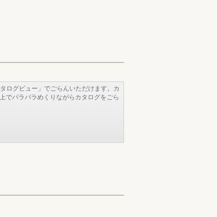
タログビュー」でごらんいただけます。カ
b上でパラパラめくりながらカタログをごら