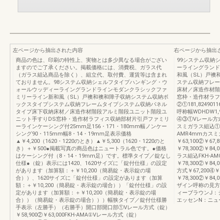
左ページから抽出された内容
右ページから抽出
商品の色は、印刷の特性上、実物とは多少異なる場合がござい
99システム収納
ますのでご了承ください。掲載価格には、消費税、ガラス代
ーライングランド
（ガラス組込商品を除く）、組立代、取付費、運賃等は含まれ
和風（SL）戸襖
ておりません。98システム収納シェルフタイプハンギング・ウ
ステム収納フレー
ォールウッディーライングランドラインモダンクラシックファ
床材／床造作材階
ミリーライン新和風（SL）戸襖和襖和障子収納システム収納ボ
窓枠・造作材ラフ
ックスタイプシステム収納フレームタイプシステム収納パネル
②①181,82490116
タイプ床下収納床材／床造作材階段アルミ階段ユニット階段ユ
呼称幅WDHDW1,
ニット手すりDS窓枠・造作材ラフィス収納部材片引戸ファミリ
④③①Vレール方式（
ーラインケーシング付25mm足156・171・180mm幅ノンケー
スミガラス組込①Vレ
シング90・115mm幅8・14・19mm足表示価格
AMR4mmカス
▲￥4,200（1620・1220のとき）▲￥5,300（1620・1220のと
￥63,100②￥6
き）＋￥500●掲載写真の商品色はニュートラル色です。●価格
￥78,300②￥84,
はケーシング付（8・14・19mm足）です。標準タイプ／錠なし
ラス組込FKH-A
仕様●（錠）表示には1420、1620サイズに「錠付仕様」の設定
￥78,300②￥8
があります（加算額：＋￥10,200（簡易錠・表示錠の場
方式￥67,200④￥
合））、1620サイズに「錠付仕様」の設定があります（加算
￥78,300②￥84
額：＋￥10,200（簡易錠・表示錠の場合））「錠付仕様」の設
ザイン呼称の見方
定があります（加算額：＋￥10,200（簡易錠・表示錠の場
ィーブラウンJ：
合））（簡易錠・表示錠の場合）））幅狭タイプ／錠付仕様勝
エッセンN：ニュ
手表示（左勝手）（右勝手）開口部開口部①Vレール方式（錠）
￥58,900②￥63,000FKH-AMA①Vレール方式（錠）