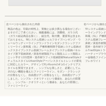
左ページから抽出された内容
右ページから抽出
商品の色は、印刷の特性上、実物とは多少異なる場合がござい
91システム収納
ますのでご了承ください。掲載価格には、消費税、ガラス代
ーライングランド
（ガラス組込商品を除く）、組立代、取付費、運賃等は含まれ
和風（SL）戸襖
ておりません。90システム収納シェルフタイプハンギング・ウ
ステム収納フレー
ォールウッディーライングランドラインモダンクラシックファ
床材／床造作材階
ミリーライン新和風（SL）戸襖和襖和障子収納システム収納ボ
窓枠・造作材ラフィ
ックスタイプシステム収納フレームタイプシステム収納パネル
ルTradStyl
タイプ床下収納床材／床造作材階段アルミ階段ユニット階段ユ
ハーティーブラウン
ニット手すりDS窓枠・造作材ラフィス収納部材NaturalStyleナ
ー金物色ファイン
チュラルスタイルUrbanStyleアーバンスタイルトレンドの変化
フレホワイト
に対応したカラー、デザインでFLi-Roomの4つのインテリアス
タイルを実現できます。。シンプルな美しさと、必要にしてム
ダのない機能を備えたファミリーライン。モダン・クラシック
の分類をなくし、自由度がアッ分類をなくし、自由度がアップ
しました。シンプル・クオリティという価値を、あなたの部屋
に。。シンプル・クオリティという価値を、あなたの部屋に。
ファミリーライン