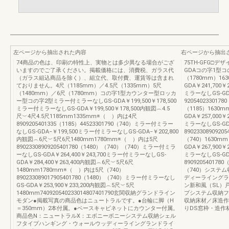
左ページから抽出された内容
右ページから抽出
74商品の色は、印刷の特性上、実物とは多少異なる場合がござ
75TH-GFG□
いますのでご了承ください。掲載価格には、消費税、ガラス代
GDAコの字1型コ
（ガラス組込商品を除く）、組立代、取付費、運賃等は含まれ
（1780mm）1
ておりません。4尺（1185mm）／4.5尺（1335mm）5尺
GDA￥241,700
（1480mm）／6尺（1780mm）コの字1型カウンター型ロッカ
ミラーなしGS-GDA
ー型コの字2型ミラー付ミラーなしGS-GDA￥199,500￥178,500
920540233017
ミラー付ミラーなしGS-GDA￥199,500￥178,500内観図︵4.5
（1185）1630
尺︶4尺4.5尺1185mm1335mm※（ ）内は4尺
GDA￥257,000
8909205401335（1185）44523301790（740）ミラー付ミラー
ミラーなしGS-GDA
なしGS-GDA−￥199,500ミラー付ミラーなしGS-GDA−￥202,800
890233089092
内観図︵6尺︶5尺6尺1480mm1780mm※（ ）内は5尺
（740）1630
89023308909205401780（1480）（740）（740）ミラー付ミラ
GDA￥267,900
ーなしGS-GDA￥264,400￥243,700ミラー付ミラーなしGS-
ミラーなしGS-GDA
GDA￥284,400￥263,400内観図︵6尺︶5尺6尺
890920540178
1480mm1780mm※（ ）内は5尺（740）
（740）システ
890233089017905401780（1480）（740）ミラー付ミラーなし
ディーライングラ
GS-GDA￥253,900￥233,200内観図︵5尺︶5尺
ン新和風（SL）
1480mm740920540233014807401790玄関収納グランドライン
プシステム収納フ
モダン●掲載写真の商品色はニュートラルです。●台輪に脚（H
収納床材／床造作
＝350mm）2本付属。●ベースキャビネットにカウンター付属。
りDS窓枠・造作
商品色N：ニュートラルX：エボニーボニーシステム収納シェル
フタイプハンギング・ウォールウッディーライングランドライ