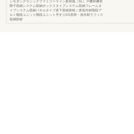
ンモダンクラシックファミリーライン新和風（SL）戸襖和襖和
障子収納システム収納ボックスタイプシステム収納フレームタ
イプシステム収納パネルタイプ床下収納床材／床造作材階段ア
ルミ階段ユニット階段ユニット手すりDS窓枠・造作材ラフィス
収納部材