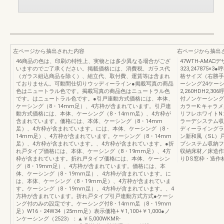
左ページから抽出された内容
右ページから抽出
46商品の色は、印刷の特性上、実物とは多少異なる場合がござ
47WTH-AM
いますのでご了承ください。掲載価格には、消費税、ガラス代
323,247875×3
（ガラス組込商品を除く）、組立代、取付費、運賃等は含まれ
格サイズ（右勝手の
ておりません。可動間仕切りウッディーライン●掲載写真の商品
ーシング24ケーシン
色はニュートラル色です。掲載写真の商品色はニュートラル色
2,260HDH2,3
です。はニュートラル色です。●引戸連動方式価格には、本体、
付ノンケーシング2
ケーシング（8・14mm足）、4方枠が含まれています。引戸連
カラーK:キャラ
動方式価格には、本体、ケーシング（8・14mm足）、4方枠が
リフレホワイトN:
含まれています。価格には、本体、ケーシング（8・14mm
ラーデシステム収
足）、4方枠が含まれています。には、本体、ケーシング（8・
ディーライングラ
14mm足）、4方枠が含まれています。ケーシング（8・14mm
ン新和風（SL）
足）、4方枠が含まれています。、4方枠が含まれています。●折
プシステム収納フ
れ戸タイプ価格には、本体、ケーシング（8・19mm足）、4方
収納床材／床造作
枠が含まれています。折れ戸タイプ価格には、本体、ケーシン
りDS窓枠・造作
グ（8・19mm足）、4方枠が含まれています。価格には、本
体、ケーシング（8・19mm足）、4方枠が含まれています。に
は、本体、ケーシング（8・19mm足）、4方枠が含まれていま
す。ケーシング（8・19mm足）、4方枠が含まれています。、4
方枠が含まれています。折れ戸タイプ引戸連動方式方式●ケーシ
ング付のみの設定です。ケーシング付8・14mm足（8・19mm
足）W16・24W34（25mm足）表示価格+￥1,100+￥1,000●ノ
ンケーシング（2523）：▲￥5,000WKMR-