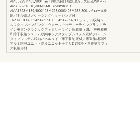
AMB3223￥405,3004mm印刷焼付け熱処理ガラス組込WKMR-
AMA3223￥318,300WKMO-AMBWKMO-
AMA1623￥189,4002423￥273,0003423￥356,800スチロール樹
脂パネル組込／ケーシング付ケーシング付
1623￥189,4002423￥273,0003423￥356,800システム収納シェ
ルフタイプハンギング・ウォールウッディーライングランドラ
インモダンクラシックファミリーライン新和風（SL）戸襖和襖
和障子収納システム収納ボックスタイプシステム収納フレーム
タイプシステム収納パネルタイプ床下収納床材／床造作材階段
アルミ階段ユニット階段ユニット手すりDS窓枠・造作材ラフィ
ス収納部材