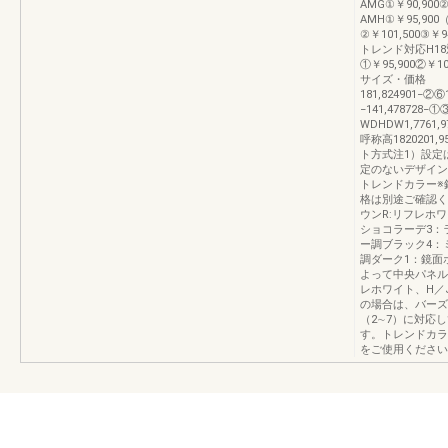
AMG①￥90,900②
AMH①￥95,900（
②￥101,500③￥9
トレンド対応H18
①￥95,900②￥10
サイズ・価格
181,824901−②⑥
−141,478728−
WDHDW1,7761,9
呼称高1820201
ト方式注1）設定
定のないデザイン
トレンドカラー※
格は別途ご確認く
ウンR:リフレホワ
ショコラーデ3：
ー調ブラック4：
調ダーク1：鏡面
よって中央パネル
レホワイト、H／
の場合は、バーズ
（2∼7）に対応
す。トレンドカラ
をご使用ください