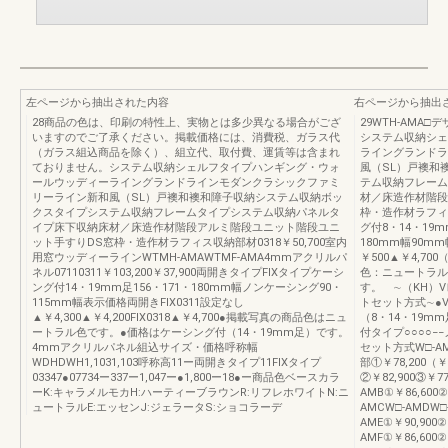
左ページから抽出された内容
右ページから抽出
28商品の色は、印刷の特性上、実物とは多少異なる場合がござ
29WTH-AM
いますのでご了承ください。掲載価格には、消費税、ガラス代
システム収納シェ
（ガラス組込商品を除く）、組立代、取付費、運賃等は含まれ
ライングランドラ
ておりません。システム収納シェルフタイプハンギング・ウォ
風（SL）戸襖和
ールウッディーライングランドラインモダンクラシックファミ
テム収納フレーム
リーライン新和風（SL）戸襖和襖和障子収納システム収納ボッ
材／床造作材階段
クスタイプシステム収納フレームタイプシステム収納パネルタ
枠・造作材ラフィ
イプ床下収納床材／床造作材階段アルミ階段ユニット階段ユニ
グ付8・14・19m
ット手すりDS窓枠・造作材ラフィス収納部材0318￥50,700室内
180mm幅90m
用窓ウッディーラインWTMH-AMAWTMF-AMA4mmアクリルパ
￥500▲￥4,7
ネル07110311￥103,200￥37,900両開きタイプFIXタイプケーシ
色：ニュートラル
ング付14・19mm足156・171・180mm幅ノンケーシング90・
す。 ∼（KH）
115mm幅表示価格両開きFIX0311設定なし
トセット方式∼●
▲￥4,300▲￥4,200FIX0318▲￥4,700●掲載写真の商品色はニュ
（8・14・19
ートラル色です。●価格はケーシング付（14・19mm足）です。
付タイプ○○○○
4mmアクリルパネル組込サイズ・価格呼称幅
セット方式W□-
WDHDWH1,1031,103呼称高11ー両開きタイプ11FIXタイプ
部①￥78,200（￥8
03347●07734ー337ー1,047ー●1,800ー18●ー商品色ベースカラ
②￥82,900③￥77
ーK:キャラメルモカH:ハーティーブラウンR:リフレホワイトN:ニ
AMB①￥86,600②
ュートラルE:エッセンJ:ジェラータS:ショコラーデ
AMCW□-AMDW□
AME①￥90,900②
AMF①￥86,600②