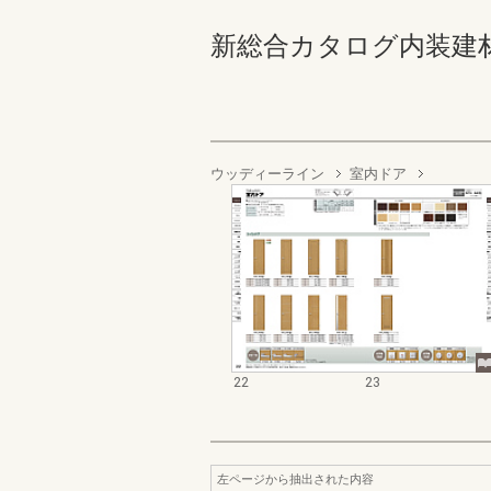
新総合カタログ内装建材 22
ウッディーライン
室内ドア
22
23
左ページから抽出された内容