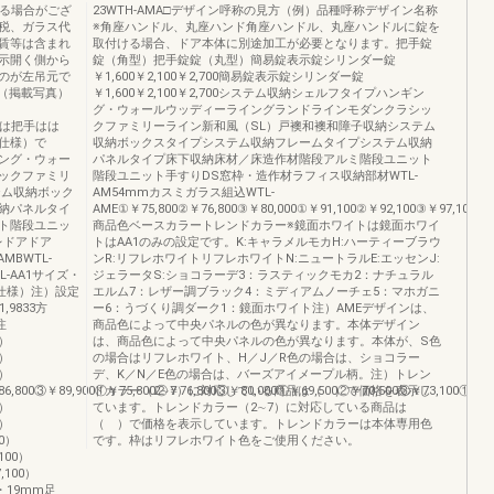
なる場合がござ
23WTH-AMA□デザイン呼称の見方（例）品種呼称デザイン名称
税、ガラス代
※角座ハンドル、丸座ハンド角座ハンドル、丸座ハンドルに錠を
賃等は含まれ
取付ける場合、ドア本体に別途加工が必要となります。把手錠
示開く側から
錠（角型）把手錠錠（丸型）簡易錠表示錠シリンダー錠
のが左吊元で
￥1,600￥2,100￥2,700簡易錠表示錠シリンダー錠
（掲載写真）
￥1,600￥2,100￥2,700システム収納シェルフタイプハンギン
グ・ウォールウッディーライングランドラインモダンクラシッ
の把手は把手はは
クファミリーライン新和風（SL）戸襖和襖和障子収納システム
仕様）で
収納ボックスタイプシステム収納フレームタイプシステム収納
ング・ウォー
パネルタイプ床下収納床材／床造作材階段アルミ階段ユニット
ックファミリ
階段ユニット手すりDS窓枠・造作材ラフィス収納部材WTL-
テム収納ボック
AM54mmカスミガラス組込WTL-
納パネルタイ
AME①￥75,800②￥76,800③￥80,000①￥91,100②￥92,100③￥97,100
ト階段ユニッ
商品色ベースカラートレンドカラー※鏡面ホワイトは鏡面ホワイ
レドアドア
トはAA1のみの設定です。K:キャラメルモカH:ハーティーブラウ
AMBWTL-
ンR:リフレホワイトリフレホワイトN:ニュートラルE:エッセンJ:
TL-AA1サイズ・
ジェラータS:ショコラーデ3：ラスティックモカ2：ナチュラル
仕様）注）設定
エルム7：レザー調ブラック4：ミディアムノーチェ5：マホガニ
,9833方
ー6：うづくり調ダーク1：鏡面ホワイト注）AMEデザインは、
注
商品色によって中央パネルの色が異なります。本体デザイン
））
は、商品色によって中央パネルの色が異なります。本体が、S色
））
の場合はリフレホワイト、H／J／R色の場合は、ショコラー
））
デ、K／N／E色の場合は、バーズアイメープル柄。注）トレン
6,800③￥89,900①￥75,800②￥76,800③￥80,000①￥69,500②￥70,500③￥73,100①￥86
ドカラー（2∼7）に対応している商品は（ ）で価格を表示し
0）
ています。トレンドカラー（2∼7）に対応している商品は
0）
（ ）で価格を表示しています。トレンドカラーは本体専用色
00）
です。枠はリフレホワイト色をご使用ください。
100）
,100）
4・19mm足