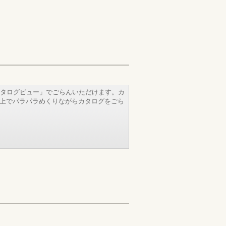
タログビュー」でごらんいただけます。カ
b上でパラパラめくりながらカタログをごら