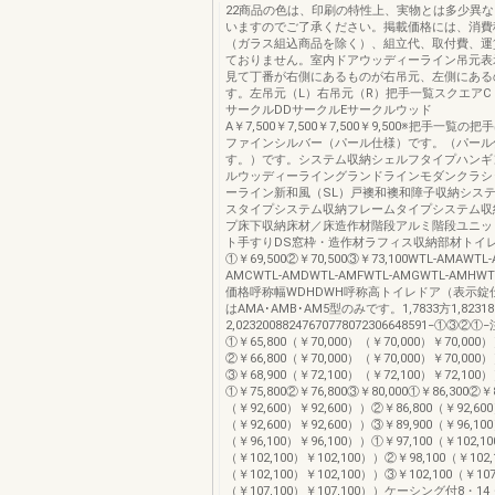
22商品の色は、印刷の特性上、実物とは多少異
いますのでご了承ください。掲載価格には、消費
（ガラス組込商品を除く）、組立代、取付費、運
ておりません。室内ドアウッディーライン吊元表
見て丁番が右側にあるものが右吊元、左側にある
す。左吊元（L）右吊元（R）把手一覧スクエアC
サークルDDサークルEサークルウッド
A￥7,500￥7,500￥7,500￥9,500※把手一覧
ファインシルバー（パール仕様）です。（パール
す。）です。システム収納シェルフタイプハンギ
ルウッディーライングランドラインモダンクラシ
ーライン新和風（SL）戸襖和襖和障子収納シス
スタイプシステム収納フレームタイプシステム収
プ床下収納床材／床造作材階段アルミ階段ユニッ
ト手すりDS窓枠・造作材ラフィス収納部材トイ
①￥69,500②￥70,500③￥73,100WTL-AMAWTL-
AMCWTL-AMDWTL-AMFWTL-AMGWTL-AMHW
価格呼称幅WDHDWH呼称高トイレドア（表示錠
はAMA･AMB･AM5型のみです。1,7833方1,823181
2,02320088247670778072306648591−①③②①−
①￥65,800（￥70,000）（￥70,000）￥70,000
②￥66,800（￥70,000）（￥70,000）￥70,000
③￥68,900（￥72,100）（￥72,100）￥72,100
①￥75,800②￥76,800③￥80,000①￥86,300②￥8
（￥92,600）￥92,600））②￥86,800（￥92,60
（￥92,600）￥92,600））③￥89,900（￥96,10
（￥96,100）￥96,100））①￥97,100（￥102,1
（￥102,100）￥102,100））②￥98,100（￥102,
（￥102,100）￥102,100））③￥102,100（￥107
（￥107,100）￥107,100））ケーシング付8・1