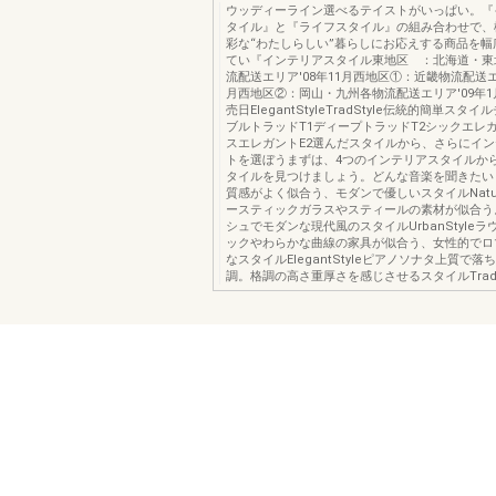
ウッディーライン選べるテイストがいっぱい。『
タイル』と『ライフスタイル』の組み合わせで、
彩な“わたしらしい”暮らしにお応えする商品を幅
てい『インテリアスタイル東地区 ：北海道・東
流配送エリア'08年11月西地区①：近畿物流配送エリ
月西地区②：岡山・九州各物流配送エリア'09年
売日ElegantStyleTradStyle伝統的簡単スタ
ブルトラッドT1ディープトラッドT2シックエレガ
スエレガントE2選んだスタイルから、さらにイ
トを選ぼうまずは、4つのインテリアスタイルか
タイルを見つけましょう。どんな音楽を聞きたい
質感がよく似合う、モダンで優しいスタイルNatura
ースティックガラスやスティールの素材が似合う
シュでモダンな現代風のスタイルUrbanStyle
ックやわらかな曲線の家具が似合う、女性的でロ
なスタイルElegantStyleピアノソナタ上質で
調。格調の高さ重厚さを感じさせるスタイルTradS