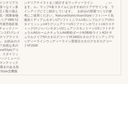
インテリアス
ンテリアテイストをご紹介するウッディーライン 。い
様々なイン多
ます。ル』マップ※各スタイルにおすすめのドアデザインを、ラ
広く取り揃え
インアップにてご紹介しています。 お好みの部屋づくりの参
北・関東各物
考にご使用ください。NaturalStyleUrbanStyleソフトハード先
ア'08年12
進的ミディアムモダンU7ソフトミニマルU8シンプルクリアU9ス
1月発売地区発
タイリッシュU4ラグジュアリーU5リファインホワイトU6ラステ
イルチェックノー
ィックU1ジャパンモダンU2ニュアンスモノトーンU3ソフトナチ
ンスE1グレイ
ュラルN5カームナチュラルN4和粋ダークN3和粋ライトN2ナチ
ンテリアテイス
ュラルクリアN1カタログコードVF2400カタログラインアップウ
ら、お好みのス
ッディーラインウッディーライン受発注カタログカタログコー
？自然な木の
ドVF2500
lStyleアコ
。スタイリッ
ラウンジミュージ
マンティック
落ち着きのある色
tyle交響曲