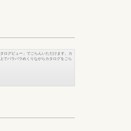
タログビュー」でごらんいただけます。カ
b上でパラパラめくりながらカタログをごら