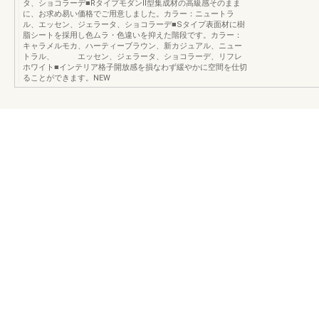
タ、ショコラーデ■RタイプモダンⅡ型集成材の高級感そのまま
に、お求め易い価格でご用意しました。カラー：ニュートラ
ル、エッセン、ジェラータ、ショコラーデ■Sタイプ表面材に樹
脂シートを採用し色ムラ・色違いを抑えた階段です。カラー：
キャラメルモカ、ハーティーブラウン、新カジュアル、ニュー
トラル、 エッセン、ジェラータ、ショコラーデ、リフレ
ホワイト■インテリア格子開放感を損なわず緩やかに空間を仕切
ることができます。NEW