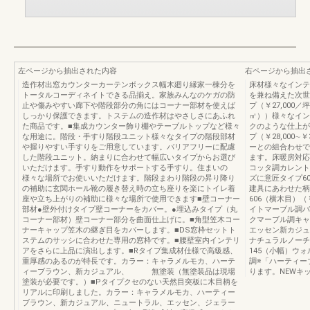
左ページから抽出された内容
右ページから抽出
造作材出窓カウンターカーテンボックス幅木廻り縁家一棟分を
床材様々なインテ
トータルコーディネイトできる品揃え。家族みんなのケガの防
を兼ね備えた次世
止や傷みやすい廊下や階段部分の角にはコーナー部材を使えば
プ（￥27,000／坪
しっかり保護できます。トステムの造作材はやさしさにあふれ
㎡））様々なイン
た商品です。■集成カウンター飾り棚やテーブルトップなど様々
クのような仕上が
な用途に。階段・手すり階段ユニット様々なタイプの階段部材
プ（￥28,000∼
や握りやすい手すりをご用意しています。バリアフリーに配慮
ーとの組合わせで
した階段ユニット。納まりに合わせて幅広いタイプからお選び
ます。床暖房対応
いただけます。手すり動作をサポートする手すり。住まいの
コッタ調カレント
様々な場所でお使いいただけます。階段まわり階段の昇り降り
ズに意匠タイプ6
の補助に玄関ホール靴の履き替え時の立ち座りを楽にトイレ着
建具にあわせた柄
座や立ち上がりの補助に様々な場所で使用できます■壁コーナー
606（横木目）（
部材●壁外付けタイプ壁コーナーをカバー。●埋込みタイプ（丸
イトマーブル調バ
コーナー部材）壁コーナー部分を曲面仕上げに。■角型笠木コー
クマーブル調キャ
ナーキャップ笠木の継ぎ目をカバーします。■DS窓枠セットト
エッセン新カジュ
ステムのサッシに合わせた専用の窓枠です。■腰壁室内インテリ
ナチュラルノーチ
アをさらに上品に演出します。■Rタイプ集成材仕様で高級感、
145（小幅）ウ
重厚感のあるのが特長です。カラー：キャラメルモカ、ハーテ
調※「ハーティー
ィーブラウン、新カジュアル、 無塗装（無塗装品は現場
ります。NEWキ
塗装が必要です。）■Pタイプクセのない天然目突板に木目柄を
リアルに印刷しました。カラー：キャラメルモカ、ハーティー
ブラウン、新カジュアル、ニュートラル、エッセン、ジェラー