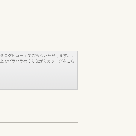
タログビュー」でごらんいただけます。カ
b上でパラパラめくりながらカタログをごら