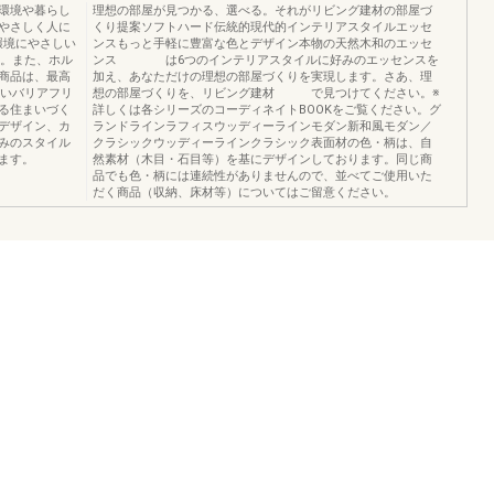
環境や暮らし
理想の部屋が見つかる、選べる。それがリビング建材の部屋づ
やさしく人に
くり提案ソフトハード伝統的現代的インテリアスタイルエッセ
rt環境にやさしい
ンスもっと手軽に豊富な色とデザイン本物の天然木和のエッセ
用。また、ホル
ンス は6つのインテリアスタイルに好みのエッセンスを
商品は、最高
加え、あなただけの理想の部屋づくりを実現します。さあ、理
しいバリアフリ
想の部屋づくりを、リビング建材 で見つけてください。※
る住まいづく
詳しくは各シリーズのコーディネイトBOOKをご覧ください。グ
デザイン、カ
ランドラインラフィスウッディーラインモダン新和風モダン／
みのスタイル
クラシックウッディーラインクラシック表面材の色・柄は、自
ます。
然素材（木目・石目等）を基にデザインしております。同じ商
品でも色・柄には連続性がありませんので、並べてご使用いた
だく商品（収納、床材等）についてはご留意ください。