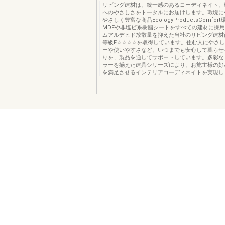
リビング建材は、統一感のあるコーディネイト、
へのやさしさをトータルにお届けします。環境に
やさしく豊富な商品EcologyProductsComfo
MDFや非塩ビ系樹脂シートをすべての建材に採
ムアルデヒド放散量を抑えた当社のリビング建材
等級F☆☆☆☆を取得しています。住む人にやさ
ーや使いやすさなど、いつまでも安心して暮らせ
りを、製品を通してサポートしています。多彩な
ラーを揃えた建具シリーズにより、お施主様の好
を満足させるインテリアコーディネイトを実現し