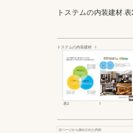
トステムの内装建材 表2-1
トステムの内装建材
表2
1
左ページから抽出された内容