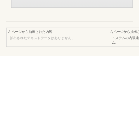
左ページから抽出された内容
右ページから抽出
抽出されたテキストデータはありません。
トステムの内装建材
ム。