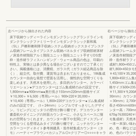
左ページから抽出された内容
右ページから抽出
床下収納ウッディーラインモダンクラシックグランドラインモ
床下収納ウッディ
ダンクラシックファミリーラインモダンクラシック新和風
ダンクラシックフ
（SL）戸襖和襖和障子収納システム収納ボックスタイプシステ
（SL）戸襖和襖
ム収納フレームタイプシステム収納パネルタイプ収納部材床材
ム収納フレームタ
／床造作材階段アルミ階段ユニット階段ユニット手すりDS窓
／床造作材階段ア
枠・造作材ラフィスハンギング・ウォール商品の色は、印刷の
枠・造作材ラフィス
特性上、実物とは多少異なる場合がございますのでご了承くだ
成材1,800×450
さい。掲載価格には、消費税、ガラス代（ガラス組込商品を除
材1,800×450タ
く）、組立代、取付費、運賃等は含まれておりません。186集成
￥43,100￥35,
カウンター自由な発想で壁面を活用し、個性的な空間づくりを
1,800×450ゴム
楽しめます。天然木を使用した、多目的カウンター。カラーバ
1,450mmゴム集
リエーション●デコカウンターはゴム集成材のみの設定です。
格サイズ600×23
1,800mm●●900mm●●奥行長さ155mm220mm規格サイズ
￥11,300￥9
￥10,300＋￥6,500（専用レール）900×220￥20,000＋
30mm）カウン
￥10,400（専用レール）1,800×220デコカウンター●ゴム集成材
＝30mm）2,70
のみの設定です。（t＝24mm）シンプルですっきりしたデザイ
長さ450mm6
ン。リビングにピッタリの壁付け飾り棚です。デコカウンター
ンター高：700
書斎机やダイニングの対面カウンターに。小さなスペースに憧
670φ7630024
れの空間をつくれます。カウンター廊下や玄関にディスプレイ
モ集成材）天然木
空間をつくる壁埋込みタイプの飾り棚です。ニッチカウンター
一本一本深い味わ
カラーコーディネイト参考例建具・造作材集成カウンター（タ
め、色・柄などは
モ）ハーティーブラウン○カジュアル◎○クリアー◎○○○○キャラ
め、色のバラツキ