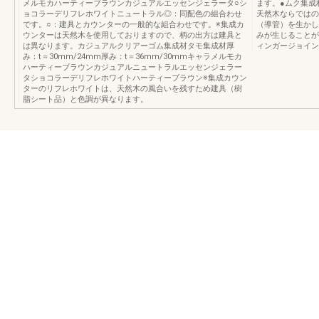
メルモカハーティーブラウンカジュアルエッセンジェラータ○シ
ます。●ムク集成
ョコラーデリフレホワイトニュートラル◎：同配色の組合わせ
天然木ならではの
です。○：建具とカウンターの一般的な組合わせです。※集成カ
（導管）を生かし
ウンターは天然木を使用しておりますので、柄の出方は建具と
みが生じることが
は異なります。カジュアルクリアーゴム集成材タモ集成材厚
ィンガージョイン
み：t＝30mm/24mm厚み：t＝36mm/30mmキャラメルモカ
ハーティーブラウンカジュアルニュートラルエッセンジェラー
タショコラーデリフレホワイトハーティーブラウン※集成カウン
ターのリフレホワイトは、天然木の風合いを残すため建具（樹
脂シート品）と色調が異なります。