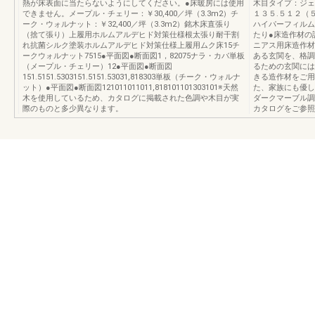
熱が床表面に当たらないようにしてください。●床暖房には使用
木目タイプ：ジェ
できません。メープル・チェリー：￥30,400／坪（3.3m2）チ
１３５.５１２（５.
ーク・ウォルナット：￥32,400／坪（3.3m2）銘木床直張り
ハイパーフィルム
（捨て張り）上履用ホルムアルデヒド対策仕様根太張り耐干割
たり●床造作材の
れ抗菌シルク塗装ホルムアルデヒド対策仕様上履用ムク床15チ
ニアス用床造作材
ークウォルナット7515●平面図●断面図1，82075ナラ・カバ単板
ある玄関を、格調
（メープル・チェリー）12●平面図●断面図
るための玄関には
151.5151.5303151.5151.53031,818303単板（チーク・ウォルナ
きる造作材をご用
ット）●平面図●断面図121011011011,818101101303101※天然
た、家族にも優し
木を使用しているため、カタログに掲載された色調や木目が実
ダークマーブル調
際のものと多少異なります。
カタログをご参照