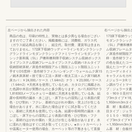
左ページから抽出された内容
右ページから抽出
商品の色は、印刷の特性上、実物とは多少異なる場合がござい
173床下収納ウ
ますのでご了承ください。掲載価格には、消費税、ガラス代
モダンクラシック
（ガラス組込商品を除く）、組立代、取付費、運賃等は含まれ
（SL）戸襖和襖
ておりません。172床下収納ウッディーラインモダンクラシック
ム収納フレームタ
グランドラインモダンクラシックファミリーラインモダンクラ
／床造作材階段ア
シック新和風（SL）戸襖和襖和障子収納システム収納ボックス
枠・造作材ラフィ
タイプシステム収納フレームタイプシステム収納パネルタイプ
の色を揃えたコー
収納部材床材／床造作材階段アルミ階段ユニット階段ユニット
揃えたコーディネ
手すりDS窓枠・造作材ラフィスハンギング・ウォールムク床15
たコーディネイトハ
／銘木床床材＜捨て張り工法＞床材＜根太工法＞ムク床15銘木
キャラメルモカH
床カバ：￥24,000／ケース（1.64m2）ナラ：￥23,000／ケース
J:ジェラータR
（1.64m2）※天然木を使用しているため、カタログに掲載され
ン調ホワイトマー
た色調や木目が実際のものと多少異なります。カバ1,82075ナラ
プ：ジェラータ素
1,818303メープルチェリー基材に天然木を使用している為、結
０・90９０見付1
露や長時間の漏水・水こぼし・床下からの湿気により表面の変
プ3mタイプ￥18,5
色・ひび割れ・フクレ、基材のはがれや腐れ・突上げが生じる
1,950mm3m
場合があります。水に濡れた場合はすぐに拭き取ってくださ
基 材：集成材上
い。基材に天然木を使用している為、結露や長時間の漏水・水
目タイプ：ジェラ
こぼし・床下からの湿気により表面の変色・ひび割れ・フク
０１５０・90見付
レ、基材のはがれや腐れ・突上げが生じる場合があります。水
イプ3mタイプ￥12,
に濡れた場合はすぐに拭き取ってください。●ホットカーペット
＝1,950mm3
や温風ヒーター使用の場合、カーペット等の下敷きをして直接
ム基 材：合板付