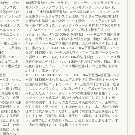
場合がござい
163床下収納ウッディーラインモダンクラシックグランドライン
、ガラス代
モダンクラシックファミリーラインモダンクラシック新和風
賃等は含まれ
（SL）戸襖和襖和障子収納システム収納ボックスタイプシステ
ダンクラシック
ム収納フレームタイプシステム収納パネルタイプ収納部材床材
ンモダンクラ
／床造作材階段アルミ階段ユニット階段ユニット手すりDS窓
ム収納ボックス
枠・造作材ラフィスハンギング・ウォール素材タイプ606素材タ
パネルタイプ
イプ151ハーモニアス12 素材タイプ床材＜根太工法＞坪
階段ユニット
（3.3m2）あたり￥28,000●床造作材は、ハーモニアス用床造作
ォールクラシッ
材をご使用ください。●床造作材の設定が無い柄は、建具の色に
材＜根太工法＞
合わせた「ハーモニアス用床造作材」のご使用をおすすめしま
ーモニアス用床造
す。素材タイプ606303606123031,818●平面図●断面図テラコッ
01）
タ調1,818303トラバーチン調ホワイトマーブル調ダークマーブ
図●断面図K：キャラ
ル調坪（3.3m2）あたり￥28,000●床造作材は、ハーモニアス用
新カジュアル坪
床造作材をご使用ください。●床造作材の設定が無い柄は、建具
モニアス用床造作
の色に合わせた「ハーモニアス用床造作材」のご使用をおすす
めします。素材タイプ
断面図
151151.5151.530312151.5151.53031,818●平面図●断面図バンブ
ラータS：ショコ
ー調1,818303根太張りホルムアルデヒド対策仕様耐キャスター
）にはナチュラ
抗菌床暖房対応ホットカーペットOK上履用耐干割れ変色、退色
ント部はV溝加
しにくいノンワックスキズに強い色むら、色違いが少ないお手
工糸面取り耐干
入れかんたんハイパーフィルム6つの機能耐水1類合板ナチュラ
色むら、色違
ルジョイント方式基材に耐水性の合板を使用しておりますが、
つの機能根太張
長時間の漏水・床下からの湿気により表面のフクレ、基材のは
策仕様耐キャ
がれや腐れ・突上げが生じる場合があります。水に濡れた場合
用基材に合板を
はすぐに拭き取ってください。基材に耐水性の合板を使用して
気により表面
おりますが、長時間の漏水・床下からの湿気により表面のフク
場合がありま
レ、基材のはがれや腐れ・突上げが生じる場合があります。水
。基材に合板
に濡れた場合はすぐに拭き取ってください。
湿気により表
る場合があり