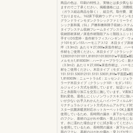
商品の色は、印刷の特性上、実物とは多少異なる
ますのでご了承ください。掲載価格には、消費税
（ガラス組込商品を除く）、組立代、取付費、運
ておりません。162床下収納ウッディーラインモ
グランドラインモダンクラシックファミリーライ
シック新和風（SL）戸襖和襖和障子収納システ
タイプシステム収納フレームタイプシステム収納
収納部材床材／床造作材階段アルミ階段ユニット
手すりDS窓枠・造作材ラフィスハンギング・ウ
ク101モダン151ハーモニアス12 木目タイプ床
坪（3.3m2）あたり￥27,000●床造作材は、ハ
作材をご使用ください。木目タイプ（クラシック1
123031011011011,818101101303101●平面
メルモカ1,818303H：ハーティーブラウンC：
（3.3m2）あたり￥27,000●床造作材は、ハー
材をご使用ください。木目タイプ（モダン151）
151.5151.530312151.5151.53031,818●平面図●
1,818303N：ニュートラルE：エッセンJ：ジェ
ラーデ木目タイプ（クラシック101・モダン151
ルジョイント方式を採用しています。短辺ジョイ
工と糸面取り加工を交互に施しています。V溝加
割れ変色、退色しにくいノンワックスキズに強い
いが少ないお手入れかんたんハイパーフィルム6
りナチュラルジョイント方式ホルムアルデヒド対
スター抗菌床暖房対応ホットカーペットOK上履
使用しているため、長時間の漏水・床下からの湿
のフクレ、基材のはがれや腐れ・突上げが生じる
す。水に濡れた場合はすぐに拭き取ってください
を使用しているため、長時間の漏水・床下からの
面のフクレ、基材のはがれや腐れ・突上げが生じ