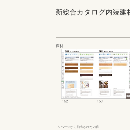
新総合カタログ内装建材 162
床材
162
163
左ページから抽出された内容