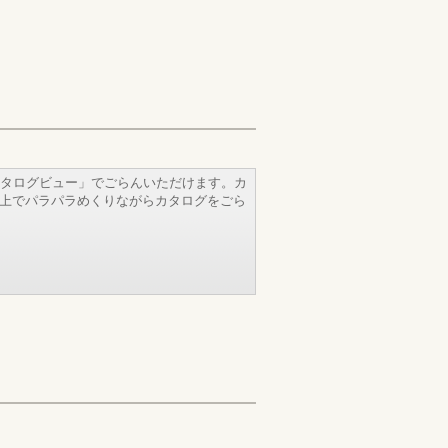
タログビュー」でごらんいただけます。カ
b上でパラパラめくりながらカタログをごら