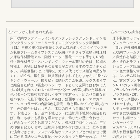
左ページから抽出された内容
右ページから抽出
床下収納ウッディーラインモダンクラシックグランドラインモ
床下収納ウッディ
ダンクラシックファミリーラインモダンクラシック新和風
ダンクラシックフ
（SL）戸襖和襖和障子収納システム収納ボックスタイプシステ
（SL）戸襖和襖
ム収納フレームタイプシステム収納パネルタイプ収納部材床材
ム収納フレームタ
／床造作材階段アルミ階段ユニット階段ユニット手すりDS窓
／床造作材階段ア
枠・造作材ラフィスハンギング・ウォール商品の色は、印刷の
枠・造作材ラフィ
特性上、実物とは多少異なる場合がございますのでご了承くだ
ショコラーデ鏡面
さい。掲載価格には、消費税、ガラス代（ガラス組込商品を除
ーデ色の価格です。
く）、組立代、取付費、運賃等は含まれておりません。154ハン
は、システム収納
ギング・ウォール（飾り壁）収納システム収納ボックスタイプ
ん。玄関プランNO.
と組合せた納まり寝室のヘッドボードとして玄関ではお気に入
ンNO.※ガラス棚板
りの雑貨を飾って■パネル組合せパターン例落ち着いた印象の1
プランNO.※ガラス棚
色パターン市松模様で楽しく基本下地材セット組合せ自由な化
ガラス棚板×2枚、フ
粧パネル・化粧下地化粧パネルは、鏡面ホワイト・マホガニ
NO.※ガラス棚板×2
ー・ショコラーデの合計3色を設定。縦と横のサイズが同じなの
×1セット含むJ-1
で、色の組合せはもちろん、木目の向きも自由に変えられま
リティー収納部材
す。下地セットも、基本下地セットに追加用下地材を組合せれ
やすさに快適性を
ば、縦にも横にも枚数を増やせます。飾りたい壁に合わせて、
セット枕棚セット
お好きなサイズをお選びください。横木目で取付ければ、空間
ンガーパイプ
の印象も変わります。追加用下地材を付け加えれば、壁を自由
W09￥14,000￥12
に演出できます。システム収納ボックスタイプとの組合せで更
押入れ棚価格呼称調
に広がる収納システム収納ボックスタイプと組合せれば、「見
の押入れ用として