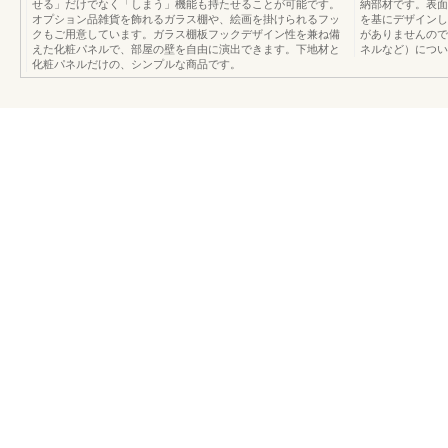
せる」だけでなく「しまう」機能も持たせることが可能です。
納部材です。表面
オプション品雑貨を飾れるガラス棚や、絵画を掛けられるフッ
を基にデザインし
クもご用意しています。ガラス棚板フックデザイン性を兼ね備
がありませんので
えた化粧パネルで、部屋の壁を自由に演出できます。下地材と
ネルなど）につい
化粧パネルだけの、シンプルな商品です。