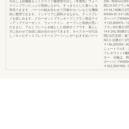
引出し上段棚板セットスライド棚透明引出し（半透明）ウォー
250∼824mm250
クインプランたっぷり収納しながら、すっきりとした暮らしを
間口4.5尺プランN
実現できます。パーツの組み合わせで洋服やカバンなどを機能
4￥54,100奥行
的に整理できます。インテリアに調和させながら、ディスプレ
W600×2C-5￥1
イを楽しめます。クローゼットプランオープンプラン商品ライ
ガーパイプW600×1
ンアップクローゼット、ウォークイン、オープンと収納が思い
￥125,800476∼
のままに。アルミフレームを軸とした収納タイプです。暮らし
プランNO.奥行3尺
方に合わせて自由に組み合わせができます。キャスター付引出
14￥245,300奥
し／キャビディスプレイケースブーツハンガーおすすめパーツ
間口6尺玄関・廊下プ
NO.C-22奥行1.5
￥146,200250
ニュートラルE：
フレホワイト※棚
ター、台輪は、商
ガーパイプW600×2
￥322,3001902