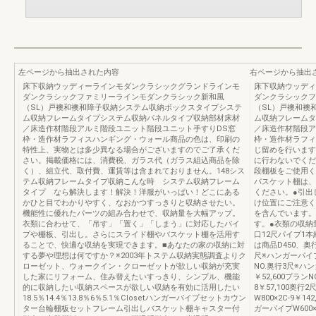
左ページから抽出された内容
右ページから抽出
床下収納ウッディーラインモダンクラシックグランドラインモ
床下収納ウッディ
ダンクラシックファミリーラインモダンクラシック新和風
ダンクラシックフ
（SL）戸襖和襖和障子収納システム収納ボックスタイプシステ
（SL）戸襖和襖
ム収納フレームタイプシステム収納パネルタイプ収納部材床材
ム収納フレームタ
／床造作材階段アルミ階段ユニット階段ユニット手すりDS窓
／床造作材階段ア
枠・造作材ラフィスハンギング・ウォール商品の色は、印刷の
枠・造作材ラフィ
特性上、実物とは多少異なる場合がございますのでご了承くだ
じ留めを行います
さい。掲載価格には、消費税、ガラス代（ガラス組込商品を除
に行わないでくだ
く）、組立代、取付費、運賃等は含まれておりません。148シス
段棚板をご使用く
テム収納フレームタイプ収納こんな時 システム収納フレーム
バスケット棚は、
タイプ なら解決します！解決！洋服がいっぱい！どこにある
ください。●引出
かひと目でわかりやすく、なおかつすっきりと収納させたい。
け位置にご注意く
機能性に優れたパーツの組み合わせで、収納量を大幅アップ。
を含んでいます。
衣類に合わせて、「吊す」「置く」「しまう」に対応したパイ
す。●衣類の収納
プや棚板、引出し。さらにスライド棚やバスケット棚を活用す
口12尺パイプ1本約
ることで、快適な収納を実現できます。■あなたの家の収納に対
は商品D450、奥
する夢や理想は何ですか？※2003年トステム収納実態調査よりク
尺※ハンガーパイプW8
ローゼット、ウォークイン・クローゼットが欲しい収納が充実
NO.奥行3尺※ハン
した家にリフォーム、住み替えたいすっきり、シンプル、機能
￥52,600プラン
的に収納したい収納スペースが欲しい収納を有効に活用したい
8￥57,100奥行
18.5％14.4％13.8％6％5.1％Closetハンガーパイプセットカウン
W800×2C-9￥1
ター台輪棚板セットフレーム引出しバスケット棚キャスター付
ガーパイプW600×1C