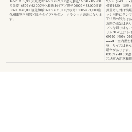
16520￥85,900大荒吹寄16509￥62,000強化和紙16520￥85,900
2,556（643.5
片吹寄16509￥62,000強化和紙上げ下げ障子06009￥53,000横繁
横繁1620（薄壁
03609￥48,000強化和紙16009￥71,000片吹寄16005￥71,000強
押畳寄せ付け鴨居
化和紙室内用窓和障子タイプ※モダン、クラシック兼用になりま
ッシ用枠にランマ
す。
工法用の設定はあ
荒間の設定はあり
プルな廻り縁をご
リムNEW上げ下
09960（909）036
●●●■：室内用
称、サイズは異な
場合があります。上
03609￥48,000
和紙室内用窓和障