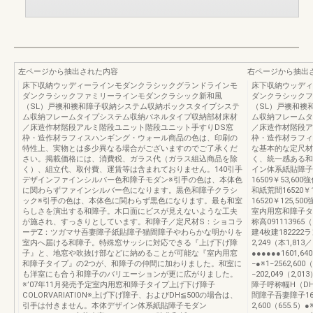
左ページから抽出された内容
右ページから抽出
床下収納ウッディーラインモダンクラシックグランドラインモ
床下収納ウッディ
ダンクラシックファミリーラインモダンクラシック新和風
ダンクラシックフ
（SL）戸襖和襖和障子収納システム収納ボックスタイプシステ
（SL）戸襖和襖
ム収納フレームタイプシステム収納パネルタイプ収納部材床材
ム収納フレームタ
／床造作材階段アルミ階段ユニット階段ユニット手すりDS窓
／床造作材階段ア
枠・造作材ラフィスハンギング・ウォール商品の色は、印刷の
枠・造作材ラフィ
特性上、実物とは多少異なる場合がございますのでご了承くだ
な基本的な定尺材
さい。掲載価格には、消費税、ガラス代（ガラス組込商品を除
く、統一感ある和
く）、組立代、取付費、運賃等は含まれておりません。140引手
イン体系紙貼障子ク
デザインファインシルバー色和障子モダン※引手の色は、本体色
16509￥53,600
に関わらずファインシルバー色になります。黒色和障子クラシ
和紙荒間16520
ック※引手の色は、本体色に関わらず黒色になります。最も和室
16520￥125
らしさを演出する和障子。木口面にビスが見えないような工夫
室内用窓和障子タ
が施され、すっきりとしています。和障子／定尺材S：ショコラ
称高091113965（
ーデZ：ツガマサ吾妻障子紙貼障子猫間障子やわらかな明かりを
建4枚建182222ラン
室内へ届ける和障子。特殊窓サッシに対応できる『上げ下げ障
2,249（本1,813
子』と、地窓や吹抜け部などに納めることが可能な『室内用窓
●●●●●●1601,64
和障子タイプ』の2つが、和障子の仲間に加わりました。和室に
−●※1−2562,600
も洋室にも合う和障子のバリエーションが更に広がりました。
−202,049（2,0
※’07年11月発売予定室内用窓和障子タイプ上げ下げ障子
障子呼称幅H（DH）
COLORVARIATION※上げ下げ障子、およびDH≦500の場合は、
間障子吾妻障子165
引手は付きません。本体デザイン体系紙貼障子モダン
2,600（655.5）