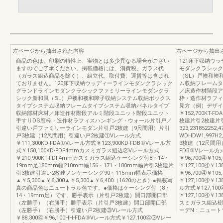
左ページから抽出された内容
右ページから抽出
商品の色は、印刷の特性上、実物とは多少異なる場合がござい
121床下収納ウ
ますのでご了承ください。掲載価格には、消費税、ガラス代
モダンクラシック
（ガラス組込商品を除く）、組立代、取付費、運賃等は含まれ
（SL）戸襖和襖
ておりません。120床下収納ウッディーラインモダンクラシック
ム収納フレームタ
グランドラインモダンクラシックファミリーラインモダンクラ
／床造作材階段ア
シック新和風（SL）戸襖和襖和障子収納システム収納ボックス
枠・造作材ラフィ
タイプシステム収納フレームタイプシステム収納パネルタイプ
見方（例）デザイ
収納部材床材／床造作材階段アルミ階段ユニット階段ユニット
￥152,700KT-
手すりDS窓枠・造作材ラフィスハンギング・ウォール片引戸／
枚建片引2枚建片
引違い戸ファミリーラインモダン片引戸2枚建（9尺間用）片引
323,231852252
戸3枚建（12尺間用）引違い戸2枚建①Vレール方式
WDHDW1,997
￥111,300KD-FDA①Vレール方式￥123,900KD-FDB①Vレール方
3枚建（12尺間用）
式￥150,100KD-FDF4mmカスミガラス組込②Vレール方式
FDB③Vレール方式￥
￥210,900KT-FDF4mmカスミガラス組込ケーシング付8・14・
￥96,700④￥10
19mm足180mm幅210mm幅156・171・180mm幅片引2枚建片
￥127,100④￥1
引3枚建引違い2枚建ノンケーシング90・115mm幅表示価格
￥96,700④￥10
▲￥5,300▲￥6,300▲￥5,300▲￥6,400（1620のとき）●掲載写
￥127,100④￥
真の商品色はニュートラル色です。●価格はケーシング付（8・
ル方式￥127,100
14・19mm足）です。勝手表示（片引戸2枚建）開口部開口部
￥127,100④￥
（左勝手）（右勝手）勝手表示（片引戸3枚建）開口部開口部
スミガラス組込樹
（左勝手）（右勝手）引違い戸2枚建③Vレール方式
ーデN：ニュート
￥88,300④￥96,100HH-FDA③Vレール方式￥127,100④③Vレー