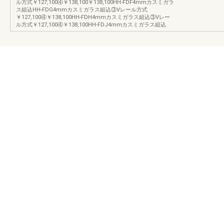
ル方式￥127,100④￥138,100￥138,100HH-FDF4mmカスミガラ
ス組込HH-FDG4mmカスミガラス組込③Vレール方式
￥127,100④￥138,100HH-FDH4mmカスミガラス組込③Vレー
ル方式￥127,100④￥138,100HH-FDJ4mmカスミガラス組込