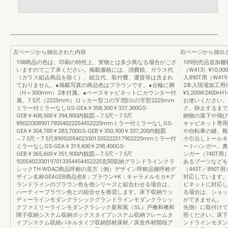
左ページから抽出された内容
右ページから抽出
108商品の色は、印刷の特性上、実物とは多少異なる場合がござ
109別売品追加棚
いますのでご了承ください。掲載価格には、消費税、ガラス代
（W413）¥10,0
（ガラス組込商品を除く）、組立代、取付費、運賃等は含まれ
入890T用（W41
ておりません。●掲載写真の商品色はブラウンです。●台輪に脚
2本入現場加工用
（H＝350mm）2本付属。●ベースキャビネットにカウンター付
¥3,200W240
属。7.5尺（2225mm）ロッカー型コの字3型ロの字型2225mm
お使いください。
ミラー付ミラーなしGS-GEA￥358,300￥337,300GS-
ク。静止するまで
GEB￥408,500￥394,800内観図︵7.5尺︶7.5尺
納物の落下や飛び出
8902330890179054022254452225mmミラー付ミラーなしGS-
キャビネット専用
GEA￥304,700￥283,700GS-GEB￥350,900￥337,200内観図
や自転車の鍵、靴
︵7.5尺︶7.5尺89092054023301335222517902225mmミラー付
小引出しトールキ
ミラーなしGS-GEA￥319,400￥298,400GS-
ートハンガー。奥
GEB￥365,600￥351,900内観図︵7.5尺︶7.5尺
ンガー（740T用
9205402330197013354454452225玄関収納グランドラインクラ
あるブーツなどを
シックTH-WDA□商品呼称の見方（例）デザイン呼称品種呼称デ
（445T／890
ザイン名称GEAGEB商品色B：ブラウン※K：キャラメルモカ※グ
対応しています。
ランドラインのブラウン色を他シリーズと組合わせる場合は、
ビネットに対応し
ハーティーブラウン色との組合せを推奨します。床下収納ウッ
る場合は、ショッ
ディーラインモダンクラシックグランドラインモダンクラシッ
ができません。 
クファミリーラインモダンクラシック新和風（SL）戸襖和襖和
先側）に取付けて
障子収納システム収納ボックスタイプシステム収納フレームタ
照ください。床下
イプシステム収納パネルタイプ収納部材床材／床造作材階段ア
ンドラインモダン