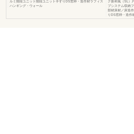
ルミ階段ユニット階段ユニット手すりDS窓枠・造作材ラフィス
ク新和風（SL）
ハンギング・ウォール
プシステム収納フ
部材床材／床造作
りDS窓枠・造作