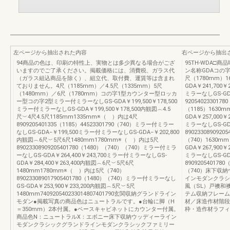
左ページから抽出された内容
右ページから抽出
94商品の色は、印刷の特性上、実物とは多少異なる場合がござ
95TH-WDA
いますのでご了承ください。掲載価格には、消費税、ガラス代
ン名称GDAコの字
（ガラス組込商品を除く）、組立代、取付費、運賃等は含まれ
尺（1780mm）
ておりません。4尺（1185mm）／4.5尺（1335mm）5尺
GDA￥241,700
（1480mm）／6尺（1780mm）コの字1型カウンター型ロッカ
ミラーなしGS-GDA
ー型コの字2型ミラー付ミラーなしGS-GDA￥199,500￥178,500
920540233017
ミラー付ミラーなしGS-GDA￥199,500￥178,500内観図︵4.5
（1185）1630
尺︶4尺4.5尺1185mm1335mm※（ ）内は4尺
GDA￥257,000
8909205401335（1185）44523301790（740）ミラー付ミラー
ミラーなしGS-GDA
なしGS-GDA−￥199,500ミラー付ミラーなしGS-GDA−￥202,800
890233089092
内観図︵6尺︶5尺6尺1480mm1780mm※（ ）内は5尺
（740）1630
89023308909205401780（1480）（740）（740）ミラー付ミラ
GDA￥267,900
ーなしGS-GDA￥264,400￥243,700ミラー付ミラーなしGS-
ミラーなしGS-GDA
GDA￥284,400￥263,400内観図︵6尺︶5尺6尺
890920540178
1480mm1780mm※（ ）内は5尺（740）
（740）床下収
890233089017905401780（1480）（740）ミラー付ミラーなし
インモダンクラシ
GS-GDA￥253,900￥233,200内観図︵5尺︶5尺
風（SL）戸襖和
1480mm740920540233014807401790玄関収納グランドライン
テム収納フレーム
モダン●掲載写真の商品色はニュートラルです。●台輪に脚（H
材／床造作材階段
＝350mm）2本付属。●ベースキャビネットにカウンター付属。
枠・造作材ラフィ
商品色N：ニュートラルX：エボニー床下収納ウッディーライン
モダンクラシックグランドラインモダンクラシックファミリー