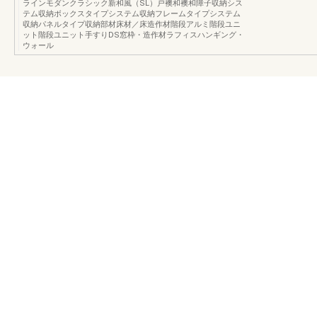
ラインモダンクラシック新和風（SL）戸襖和襖和障子収納シス
テム収納ボックスタイプシステム収納フレームタイプシステム
収納パネルタイプ収納部材床材／床造作材階段アルミ階段ユニ
ット階段ユニット手すりDS窓枠・造作材ラフィスハンギング・
ウォール