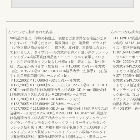
左ページから抽出された内容
右ページから抽出
90商品の色は、印刷の特性上、実物とは多少異なる場合がござ
91TH-WDA
いますのでご了承ください。掲載価格には、消費税、ガラス代
ン名称1618131,64
（ガラス組込商品を除く）、組立代、取付費、運賃等は含まれ
イズ・価格呼称幅
ておりません。タイプVレール方式片引戸／引違い戸グランドラ
16181,6441
インモダン●掲載写真は商品色：ニュートラルで表示していま
トラルX：エボニ
す。片引戸標準タイプ／錠なし仕様●（錠）表示には「錠付仕
￥204,200②￥
様」の設定があります（加算額：＋￥13,000）①Vレール方式
ル方式￥143,20
（錠）￥95,200②￥102,800KH-GDA勝手表示（左勝手）（右勝
ットガラス組込③V
手）開口部開口部①Vレール方式（錠）
￥371,700⑤￥
￥100,200②￥107,800KH-GDB①Vレール方式
ル方式￥249,70
￥122,200②￥131,800①Vレール方式￥122,200②￥131,800KH-
ットガラス組込床
GDD4mm印刷焼付け熱処理ガラス組込KH-GDJ4mm印刷焼付
ランドラインモダ
け熱処理ガラス組込引違い戸2枚建④Vレール方式
ック新和風（SL
￥153,700⑤￥166,500HH-GDA④Vレール方式
イプシステム収納
￥163,700⑤￥176,500HH-GDB④Vレール方式
納部材床材／床造
￥207,700⑤￥224,500HH-GDJ4mm印刷焼付け熱処理ガラス組
すりDS窓枠・造
込④Vレール方式￥207,700⑤￥224,500HH-GDD4mm印刷焼付
け熱処理ガラス組込床下収納ウッディーラインモダンクラシッ
クグランドラインモダンクラシックファミリーラインモダンク
ラシック新和風（SL）戸襖和襖和障子収納システム収納ボック
スタイプシステム収納フレームタイプシステム収納パネルタイ
プ収納部材床材／床造作材階段アルミ階段ユニット階段ユニッ