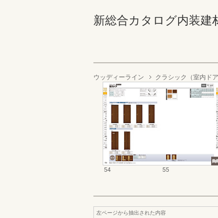
新総合カタログ内装建材 54
ウッディーライン
クラシック（室内ド
54
55
左ページから抽出された内容