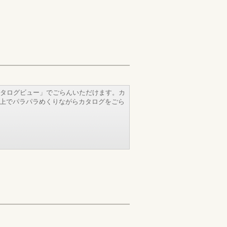
タログビュー」でごらんいただけます。カ
b上でパラパラめくりながらカタログをごら