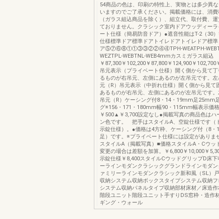
54商品の色は、印刷の特性上、実物とは多少異
いますのでご了承ください。掲載価格には、消費
（ガラス組込商品を除く）、組立代、取付費、運
ておりません。クラシック室内ドアウッディーラ
ート仕様（簡易防音ドア）●遮音性能はT-2（30
仕様標準ドア標準ドアトイレドアトイレドア標準
ア⑤⑦⑥⑧①①③③②②④④TPH-WEATPH-WEBTP
WEZTPL-WEBTNL-WEB4mmカスミガラス組込
￥87,300￥102,200￥87,800￥124,900￥102,700
吊元表示（プライベート仕様）開く側から見て丁
るものが右吊元、左側にあるのが左吊元です。左
元（R）吊元表示（中折れ仕様）開く側から見て
あるものが右吊元、左側にあるのが左吊元です。
吊元（R）ケーシング付8・14・19mm足25m
グ※156・171・180mm幅90・115mm幅表示価
￥500▲￥3,700設定なし●掲載写真の商品色は
ン色です。 把手はスタイルA、空錠仕様です（
示錠仕様）。●価格は4方枠、ケーシング付（8・1
足）です。※プライベート仕様には設定がありま
スタイルA（掲載写真）■価格スタイルA・Cウッ
変更の場合は差額を加算。￥6,800￥10,000￥5,
示錠仕様￥8,400スタイルCウッドグリップD床
ーラインモダンクラシックグランドラインモダン
ァミリーラインモダンクラシック新和風（SL）
収納システム収納ボックスタイプシステム収納フ
システム収納パネルタイプ収納部材床材／床造作
階段ユニット階段ユニット手すりDS窓枠・造作
ギング・ウォール