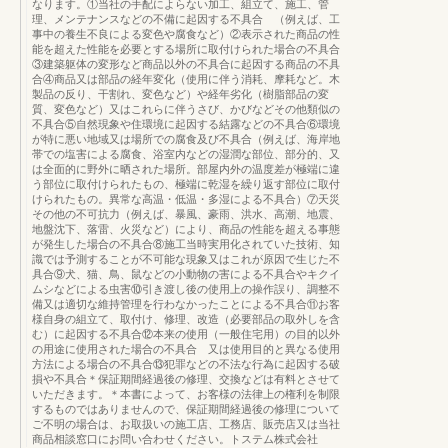
なります。①当社の手配によらない加工、組立て、施工、管
理、メンテナンスなどの不備に起因する不具合 （例えば、工
事中の養生不良による変色や腐食など）②表示された商品の性
能を超えた性能を必要とする場所に取付けられた場合の不具合
③建築躯体の変形など商品以外の不具合に起因する商品の不具
合④商品又は部品の経年変化（使用に伴う消耗、摩耗など。木
製品の反り、干割れ、変色など）や経年劣化（樹脂部品の変
質、変色など）又はこれらに伴うさび、かびなどその他類似の
不具合⑤自然現象や住環境に起因する結露などの不具合⑥環境
が特に悪い地域又は場所での腐食及び不具合（例えば、海岸地
帯での塩害による腐食、浴室内などの湿潤な部位、部分的、又
は全面的に野外に晒された場所。部屋内外の温度差が極端に違
う部位に取付けられたもの、極端に乾湿を繰り返す部位に取付
けられたもの。異常な高温・低温・多湿による不具合）⑦天災
その他の不可抗力（例えば、暴風、豪雨、洪水、高潮、地震、
地盤沈下、落雷、火災など）により、商品の性能を超える事態
が発生した場合の不具合⑧施工当時実用化されていた技術、知
識では予測することが不可能な現象又はこれが原因で生じた不
具合⑨犬、猫、鳥、鼠などの小動物の害による不具合やキクイ
ムシなどによる虫害⑩引き渡し後の使用上の操作誤り、調整不
備又は適切な維持管理を行わなかったことによる不具合⑪お客
様自身の組立て、取付け、修理、改造（必要部品の取外しを含
む）に起因する不具合⑫本来の使用（一般住宅用）の目的以外
の用途に使用された場合の不具合 又は使用目的と異なる使用
方法による場合の不具合⑬犯罪などの不法な行為に起因する破
損や不具合＊保証期間経過後の修理、交換などは有料とさせて
いただきます。＊本書によって、お客様の法律上の権利を制限
するものではありませんので、保証期間経過後の修理について
ご不明の場合は、お取扱いの施工店、工務店、販売店又は当社
商品相談窓口にお問い合わせください。トステム株式会社