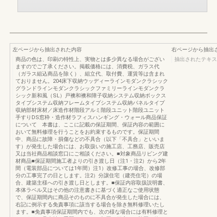
左ページから抽出された内容
右ページから抽出
商品の色は、印刷の特性上、実物とは多少異なる場合がござい
抽出されたテキス
ますのでご了承ください。掲載価格には、消費税、ガラス代
（ガラス組込商品を除く）、組立代、取付費、運賃等は含まれ
ておりません。204床下収納ウッディーラインモダンクラシック
グランドラインモダンクラシックファミリーラインモダンクラ
シック新和風（SL）戸襖和襖和障子収納システム収納ボックス
タイプシステム収納フレームタイプシステム収納パネルタイプ
収納部材床材／床造作材階段アルミ階段ユニット階段ユニット
手すりDS窓枠・造作材ラフィスハンギング・ウォール商品保証
について 本書は、ここに記載の保証期間、保証内容の範囲に
おいて無料修理を行うことをお約束するものです。保証期間
中、商品に故障・損傷などの不具合（以下「不具合」といいま
す）が発生した場合には、お取扱いの施工店、工務店、販売店
又は当社商品相談窓口にご相談ください。■対象商品リビング建
材商品■保証期間施工者よりの引き渡し日（注1・注2）から2年
間（電装部品については1年間）注1）改修工事の場合、改修部
分の工事完了の日とします。注2）分譲住宅（建売住宅）の場
合、建築主様への引き渡し日とします。■保証内容取扱説明書、
本体ラベル又はその他の注意書きに基づく適正なご使用状態
で、保証期間内に商品そのものに不具合が発生した場合には、
右記に例示する免責事項に該当する場合を除き無料修理いたし
ます。■免責事項保証期間内でも、次の様な場合には有料修理と