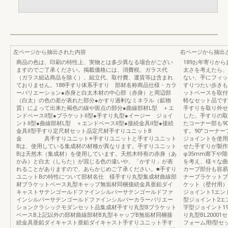
左ページから抽出された内容
右ページから抽出
商品の色は、印刷の特性上、実物とは多少異なる場合がござい
189お年寄りか
ますのでご了承ください。掲載価格には、消費税、ガラス代
太さを考えたら、
（ガラス組込商品を除く）、組立代、取付費、運賃等は含まれ
ない、手にフィッ
ておりません。188手すり体系手すり 部材名称商品仕様・カラ
すりつたい歩きも
ーバリエーション●赤身と白太木材の中心部（赤身）と周辺部
ットベースを取付
（白太）の色の差が表れた部分●かすり過剰なミネラル（鉱物
軽なセット品です
質）によって出来た褐色の線や斑点の部分●曲線部材L型 ＋エ
手すりを取り外せ
ンドベースⅡ型●ブラケットⅡ型●手すり丸型●イージー ジョイ
した。手すりの取
ントⅡ型●曲線部材L型 ＋エンドベースⅡ型●接続金具Ⅱ型●接続
たコーナー部も9
金具Ⅱ型手すり定尺材セット品定尺材手すりユニットB
す。90°コーナ
金 具手すりユニット※手すりユニットと手すりユニット
ジョイントを使用
Bは、使用している集成材の材種が異なります。手すりユニット
せた手すりが製作
Bは天然木（集成材）を使用しています。天然木特有の赤身（あ
φ35mm廊下や
かみ）と白太（しらた）が混じる色の違いや、「かすり」が表
を考え、様々な曲
れることがありますので、あらかじめご了承ください。■手すり
カーブ部分も容易
ユニットBの特性について部材名仕 様手すり丸型集成材曲線部
ナーブラケットブ
材ブラケットベース丸型キャップ無垢材同梱接続金具亜鉛ダイ
ケット（壁付用）
キャストサテンゴールドファインシルバーサテンゴールドファ
ジョイント1エンド
インシルバーサテンゴールドファインシルバーカラーバリエー
型ジョイント2エン
ションクラシックモダンセット品集成材手すり丸型Bブラケット
字型ジョイント1
ベースB上記以外の部材曲線部材B丸型キャップB無垢材同梱接
り丸型BL2000
続金具亜鉛ダイキャスト亜鉛ダイキャスト手すりユニット手す
フォーム用Ⅰ型セ