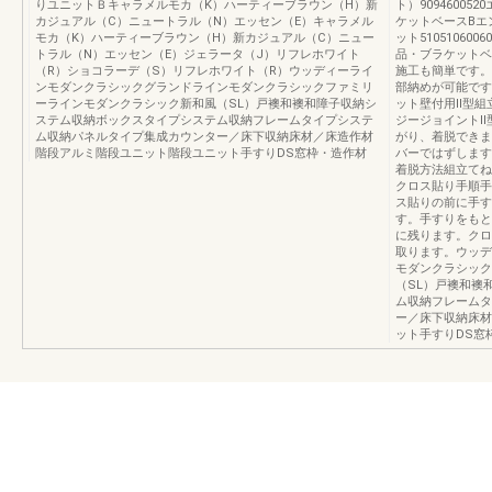
りユニットＢキャラメルモカ（K）ハーティーブラウン（H）新
ト）9094600
カジュアル（C）ニュートラル（N）エッセン（E）キャラメル
ケットベースBエ
モカ（K）ハーティーブラウン（H）新カジュアル（C）ニュー
ット51051060
トラル（N）エッセン（E）ジェラータ（J）リフレホワイト
品・ブラケットベ
（R）ショコラーデ（S）リフレホワイト（R）ウッディーライ
施工も簡単です。
ンモダンクラシックグランドラインモダンクラシックファミリ
部納めが可能です
ーラインモダンクラシック新和風（SL）戸襖和襖和障子収納シ
ット壁付用Ⅱ型組
ステム収納ボックスタイプシステム収納フレームタイプシステ
ジージョイントⅡ
ム収納パネルタイプ集成カウンター／床下収納床材／床造作材
がり、着脱できま
階段アルミ階段ユニット階段ユニット手すりDS窓枠・造作材
バーではずします
着脱方法組立てね
クロス貼り手順手
ス貼りの前に手す
す。手すりをもと
に残ります。クロ
取ります。ウッデ
モダンクラシック
（SL）戸襖和襖
ム収納フレームタ
ー／床下収納床材
ット手すりDS窓