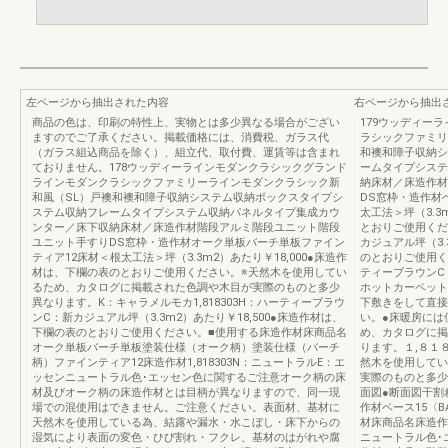
左ページから抽出された内容
右ページから抽出
商品の色は、印刷の特性上、実物とは多少異なる場合がござい
179ウッディー
ますのでご了承ください。掲載価格には、消費税、ガラス代
ラシックファミリ
（ガラス組込商品を除く）、組立代、取付費、運賃等は含まれ
和襖和障子収納シ
ておりません。178ウッディーラインモダンクラシックグランド
ームタイプシステ
ラインモダンクラシックファミリーラインモダンクラシック新
納床材／床造作材
和風（SL）戸襖和襖和障子収納システム収納ボックスタイプシ
DS窓枠・造作材ベ
ステム収納フレームタイプシステム収納パネルタイプ集成カウ
太工法＞坪（3.3
ンター／床下収納床材／床造作材階段アルミ階段ユニット階段
とおりご使用くださ
ユニット手すりDS窓枠・造作材オーク単板バーチ単板ファイン
カジュアル坪（3.
ティア12床材＜根太工法＞坪（3.3m2）あたり￥18,000●床造作
のとおりご使用くだ
材は、下欄の表のとおりご使用ください。※天然木を使用してい
ティーブラウンC
るため、カタログに掲載された色調や木目が実際のものと多少
ホットカーペット
異なります。K：キャラメルモカ1,818303H：ハーティーブラウ
下敷きをして直接
ンC：新カジュアル坪（3.3m2）あたり￥18,500●床造作材は、
い。●床暖房には
下欄の表のとおりご使用ください。■使用する床造作材床商品名
め、カタログに掲
オーク単板バーチ単板塗装仕様（オーク柄）塗装仕様（バーチ
ります。１,８１
柄）ファインティア12床造作材1,818303N：ニュートラルE：エ
然木を使用してい
ッセンニュートラル色･エッセン色に関するご注意オーク柄の床
実際のものと多少
材及びオーク柄の床造作材とは目柄が異なりますので、同一現
面図●断面図干割
場での混使用はできません。ご注意ください。表面材、基材に
作材ベース15〈
天然木を使用している為、結露や漏水・水こぼし・床下からの
材床商品名床造作
湿気により表面の変色・ひび割れ・フクレ、基材のはがれや腐
ニュートラル色･