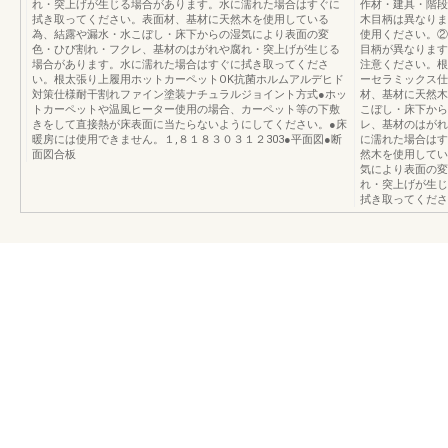
れ・突上げが生じる場合があります。水に濡れた場合はすぐに
作材・建具・階段
拭き取ってください。表面材、基材に天然木を使用している
木目柄は異なりま
為、結露や漏水・水こぼし・床下からの湿気により表面の変
使用ください。②
色・ひび割れ・フクレ、基材のはがれや腐れ・突上げが生じる
目柄が異なります
場合があります。水に濡れた場合はすぐに拭き取ってくださ
注意ください。根
い。根太張り上履用ホットカーペットOK抗菌ホルムアルデヒド
ーセラミックス仕
対策仕様耐干割れファイン塗装ナチュラルジョイント方式●ホッ
材、基材に天然木
トカーペットや温風ヒーター使用の場合、カーペット等の下敷
こぼし・床下から
きをして直接熱が床表面に当たらないようにしてください。●床
レ、基材のはがれ
暖房には使用できません。１,８１８３０３１２303●平面図●断
に濡れた場合はす
面図合板
然木を使用してい
気により表面の変
れ・突上げが生じ
拭き取ってくださ