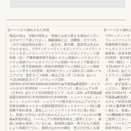
左ページから抽出された内容
右ページから抽出
商品の色は、印刷の特性上、実物とは多少異なる場合がござい
173ウッディー
ますのでご了承ください。掲載価格には、消費税、ガラス代
ラシックファミリ
（ガラス組込商品を除く）、組立代、取付費、運賃等は含まれ
和襖和障子収納シ
ておりません。172ウッディーラインモダンクラシックグランド
ームタイプシステ
ラインモダンクラシックファミリーラインモダンクラシック新
納床材／床造作材
和風（SL）戸襖和襖和障子収納システム収納ボックスタイプシ
DS窓枠・造作材
ステム収納フレームタイプシステム収納パネルタイプ集成カウ
〈455（幅広）〉
ンター／床下収納床材／床造作材階段アルミ階段ユニット階段
￥25,000ナチュ
ユニット手すりDS窓枠・造作材クラシック228モダン228ハーモ
（3.3m2）あたり
ニアス12 意匠タイプ床材＜根太工法＞坪（3.3m2）あたり
トテラコッタ調木
￥23,000意匠タイプ（クラシック228）
共 通※デザイ
2283031,8181060.560660622830312●平面図●断面図K：キャラ
ので、必ず仮並べ
メルモカ1,818303H：ハーティーブラウンC：新カジュアル坪
ください。素材タ
（3.3m2）あたり￥23,000意匠タイプ（モダン228）●平面図●断
454.512454.5
面図228303751,818228303121,818303N：ニュートラルE：エッ
平面図●断面図1
センJ：ジェラータS：ショコラーデ根太張りホルムアルデヒド
ルデヒド対策仕様
対策仕様耐キャスター抗菌床暖房対応ホットカーペットOK上履
トOK上履用耐干
用耐干割れ変色、退色しにくいノンワックスキズに強い色む
い色むら、色違い
ら、色違いが少ないお手入れかんたんハイパーフィルム6つの機
つの機能耐水1類
能●床造作材は、ハーモニアス用床造作材をご使用ください。基
ご使用ください。
材に合板を使用しているため、長時間の漏水・床下からの湿気
せた「ハーモニア
により表面のフクレ、基材のはがれや腐れ・突上げが生じる場
床造作材は、ハー