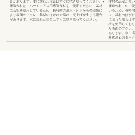
合があります。水に濡れた場合はすぐに拭き取ってください。●
作材の設定が無い
床造作材は、ハーモニアス用床造作材をご使用ください。基材
床造作材」のご使
に合板を使用しているため、長時間の漏水・床下からの湿気に
いるため、長時間
より表面のフクレ、基材のはがれや腐れ・突上げが生じる場合
レ、基材のはがれ
があります。水に濡れた場合はすぐに拭き取ってください。
に濡れた場合はす
板を使用しており
り表面のフクレ、
あります。水に濡
杉玄昌石調ダーク