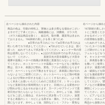
左ページから抽出された内容
右ページから抽出
商品の色は、印刷の特性上、実物とは多少異なる場合がござい
167床材の美し
ますのでご了承ください。掲載価格には、消費税、ガラス代
トにご留意くださ
（ガラス組込商品を除く）、組立代、取付費、運賃等は含まれ
させるポイントで
ておりません。166床材の美しさを長く保つため
の排泄物を放置し
に・・・ ●日常のお手入れについて●日常のお手入れは
ったぬれぞうきん
乾いた布でカラ拭きしてください。●汚れがひどいときは、固く
ついたタバコを落
絞った ぬれぞうきんで拭き取ってください。●シンナー等の溶
こげ跡がのこりま
剤は使用しないでください。●上記の方法以外でのお手入れはし
フェルトなどをつ
ないで ください。 直射日光大型冷蔵庫など大型冷
す。キャスター付
蔵庫や温風ヒーターの熱風が床表面に直接当たらないようにし
と、床表面を傷つ
てください。ホットカーペットや温風ヒーターなどをご使用の
を敷いてご使用く
際は、目スキ、表面ひび割れ、変色、フクレの原因となります
ますが、過度の荷
ので、カーペットなどの下敷きをするなど、床表面に熱が伝わ
み・破損などを防
らないようにご使用ください。ホットカーペットなど熱や乾燥
などを連続使用す
によるひび割れや目すきを起こしにくくするために。（より美
間や表面にひび割
しく末永くお使いいただくためのご注意点です。）サッシまわ
してください。望
りなど直射日光が長時間当たりますと、日焼けによる変色やひ
アノなどの重量物
び割れが生じるおそれがあります。力一テンやブラインドで直
脚部にインシュレ
射日光が当たらないようにしてください。水やしょう油、洗剤
てください。また
などをこぼした場合は、すみやかに拭き取ってください。放置
い。ピアノなど土
すると表面のシミ・カビによる黒ずみ・腐れ、フクレなどの原
ださい。ホルムア
因になります。水やしょう油、洗剤などシミ・フクレ・変色な
商品から放散され