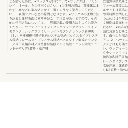
どを防ぐために。●ワックスがけについて●ワックスは、『リン
に通気や換気をこ
レイ：オール』をご使用ください。●ご使用の際は、直接床にま
フォーム直後には
かず、布などに染み込ませて 薄くムラなく塗布してくださ
ルデヒドは高温に
い。 表面フクレなどの原因となります。●ワックスの使用方法
や長時間密閉した
を誤ると床材表面に異常を起こ す場合がありますので、その
つためには半年に
他の使用方法については、 容器記載の使用方法をよくお読み
く離剤は表面材を
ください。ウッディーラインモダンクラシックグランドライン
ださい。●気温が
モダンクラシックファミリーラインモダンクラシック新和風
面にお湯などをこ
（SL）戸襖和襖和障子収納システム収納ボックスタイプシステ
す。白化した場合
ム収納フレームタイプシステム収納パネルタイプ集成カウンタ
アス12、ハーモ
ー／床下収納床材／床造作材階段アルミ階段ユニット階段ユニ
クスがけも可能で
ット手すりDS窓枠・造作材
い。ウッディーラ
クラシックファミ
襖和襖和障子収納
レームタイプシス
収納床材／床造作
りDS窓枠・造作