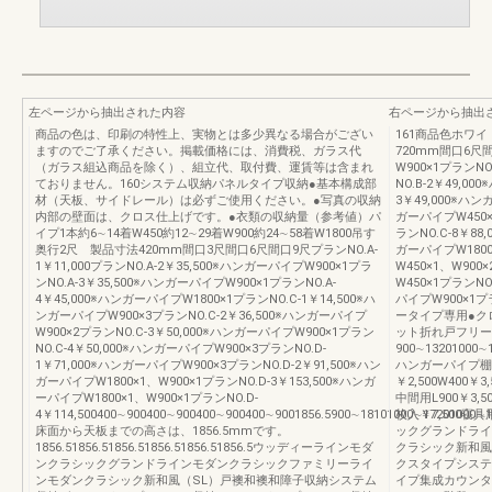
左ページから抽出された内容
右ページから抽出
商品の色は、印刷の特性上、実物とは多少異なる場合がござい
161商品色ホワイ
ますのでご了承ください。掲載価格には、消費税、ガラス代
720mm間口6尺
（ガラス組込商品を除く）、組立代、取付費、運賃等は含まれ
W900×1プランNO
ておりません。160システム収納パネルタイプ収納●基本構成部
NO.B-2￥49,0
材（天板、サイドレール）は必ずご使用ください。●写真の収納
3￥49,000※ハン
内部の壁面は、クロス仕上げです。●衣類の収納量（参考値）パ
ガーパイプW450×
イプ1本約6∼14着W450約12∼29着W900約24∼58着W1800吊す
ランNO.C-8￥88,0
奥行2尺 製品寸法420mm間口3尺間口6尺間口9尺プランNO.A-
ガーパイプW180
1￥11,000プランNO.A-2￥35,500※ハンガーパイプW900×1プラ
W450×1、W900
ンNO.A-3￥35,500※ハンガーパイプW900×1プランNO.A-
W450×1プランNO.
4￥45,000※ハンガーパイプW1800×1プランNO.C-1￥14,500※ハ
パイプW900×1プ
ンガーパイプW900×3プランNO.C-2￥36,500※ハンガーパイプ
ータイプ専用●ク
W900×2プランNO.C-3￥50,000※ハンガーパイプW900×1プラン
ット折れ戸フリー
NO.C-4￥50,000※ハンガーパイプW900×3プランNO.D-
900∼13201000∼1
1￥71,000※ハンガーパイプW900×3プランNO.D-2￥91,500※ハン
ハンガーパイプ棚
ガーパイプW1800×1、W900×1プランNO.D-3￥153,500※ハンガ
￥2,500W400￥
ーパイプW1800×1、W900×1プランNO.D-
中間用L900￥3,50
4￥114,500400∼900400∼900400∼900400∼9001856.5900∼18101000∼17201000∼1
枚入￥7,500寝
床面から天板までの高さは、1856.5mmです。
ックグランドライ
1856.51856.51856.51856.51856.51856.5ウッディーラインモダ
クラシック新和風
ンクラシックグランドラインモダンクラシックファミリーライ
クスタイプシステ
ンモダンクラシック新和風（SL）戸襖和襖和障子収納システム
イプ集成カウンタ