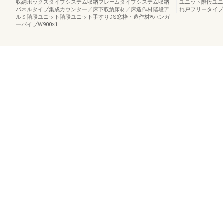
収納ボックスタイプシステム収納フレームタイプシステム収納
ユニット階段ユニ
パネルタイプ集成カウンター／床下収納床材／床造作材階段ア
れ戸フリータイプ
ルミ階段ユニット階段ユニット手すりDS窓枠・造作材※ハンガ
ーパイプW900×1