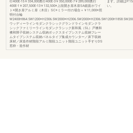
行400E-15￥334,000奥行400E-3￥350,000E-7￥289,000奥行
ます。詳細はP.
400E-1￥207,500E-13￥132,500※上段開き扉木扉SA鏡面ホワイ
い。
ト※開き扉アルミ扉（木目）SC※ミラー付の場合＋￥11,000※照
明付台輪
W2400H864.5W1200※H2306.5W2000※H2306.5W2000※H2306.5W1200H1858.5W200
ウッディーラインモダンクラシックグランドラインモダンクラ
シックファミリーラインモダンクラシック新和風（SL）戸襖和
襖和障子収納システム収納ボックスタイプシステム収納フレー
ムタイプシステム収納パネルタイプ集成カウンター／床下収納
床材／床造作材階段アルミ階段ユニット階段ユニット手すりDS
窓枠・造作材