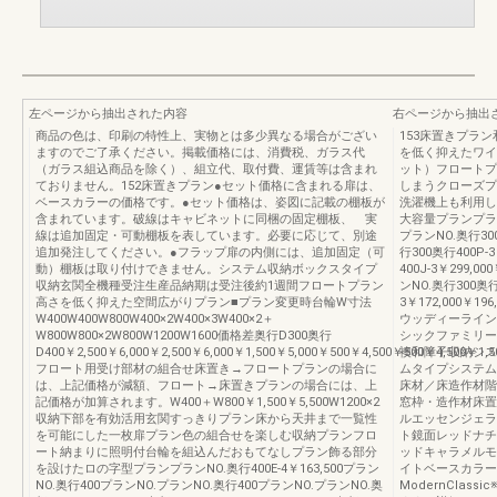
左ページから抽出された内容
右ページから抽出
商品の色は、印刷の特性上、実物とは多少異なる場合がござい
153床置きプラ
ますのでご了承ください。掲載価格には、消費税、ガラス代
を低く抑えたワイ
（ガラス組込商品を除く）、組立代、取付費、運賃等は含まれ
ット）フロートプ
ておりません。152床置きプラン●セット価格に含まれる扉は、
しまうクローズプ
ベースカラーの価格です。●セット価格は、姿図に記載の棚板が
洗濯機上も利用し
含まれています。破線はキャビネットに同梱の固定棚板、 実
大容量プランプランNO
線は追加固定・可動棚板を表しています。必要に応じて、別途
プランNO.奥行300
追加発注してください。●フラップ扉の内側には、追加固定（可
行300奥行400P-3
動）棚板は取り付けできません。システム収納ボックスタイプ
400J-3￥299,0
収納玄関全機種受注生産品納期は受注後約1週間フロートプラン
ンNO.奥行300奥行
高さを低く抑えた空間広がりプラン■プラン変更時台輪W寸法
3￥172,000￥196,
W400W400W800W400×2W400×3W400×2＋
ウッディーライン
W800W800×2W800W1200W1600価格差奥行D300奥行
シックファミリー
D400￥2,500￥6,000￥2,500￥6,000￥1,500￥5,000￥500￥4,500￥500￥4,500￥1,5
襖和障子収納シス
フロート用受け部材の組合せ床置き→フロートプランの場合に
ムタイプシステム
は、上記価格が減額、フロート→床置きプランの場合には、上
床材／床造作材階
記価格が加算されます。W400＋W800￥1,500￥5,500W1200×2
窓枠・造作材床置
収納下部を有効活用玄関すっきりプラン床から天井まで一覧性
ルエッセンジェラ
を可能にした一枚扉プラン色の組合せを楽しむ収納プランフロ
ト鏡面レッドナチ
ート納まりに照明付台輪を組込んだおもてなしプラン飾る部分
ッドキャラメルモ
を設けたロの字型プランプランNO.奥行400E-4￥163,500プラン
イトベースカラー
NO.奥行400プランNO.プランNO.奥行400プランNO.プランNO.奥
ModernCla