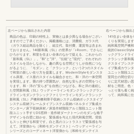
左ページから抽出された内容
右ページから抽出
商品の色は、印刷の特性上、実物とは多少異なる場合がござい
141住まい全体
ますのでご了承ください。掲載価格には、消費税、ガラス代
くりを実現します。
（ガラス組込商品を除く）、組立代、取付費、運賃等は含まれ
純和風空間戸襖和
ておりません。140新和風（SL）の世界が「i-Room」でさらに
統的ClassicSt
ひろがります。和室を住まい全体のなかで捉える、これからの
ックグランドライ
「新和風（SL）」。“和”と“洋”、“伝統”と“現代”、それぞれの
クラシック新和風
スタイルを活かしながら、趣の異なる空間どうしが自然につな
クスタイプシステ
がるように、「モダン」と「クラシック」という2つのスタイル
イプ集成カウンタ
で和室の新しい在り方を提案します。ModernStyleモダンスタ
ユニット階段ユニ
イル床座、イス座のスタイルを融合させた、和・洋の一体空間
室同士の間仕切り
を実現します。畳の持つ雰囲気が、自然な安らぎの空間をつく
りに定尺材思い思
ります。和・洋の“安らぎ”を自然につなげる。和と洋の連続し
材をご用意。色・
た空間新和風（SL）ウッディーラインモダンクラシックグラン
っとり落ち着く純
ドラインモダンクラシックファミリーラインモダンクラシック
って、純和風に仕
新和風（SL）戸襖和襖和障子収納システム収納ボックスタイプ
システム収納フレームタイプシステム収納パネルタイプ集成カ
ウンター／床下収納床材／床造作材階段アルミ階段ユニット階
段ユニット手すりDS窓枠・造作材ダークトーンのモダンな格子
デザインを白壁に効かせ、緊張感を与えた現代和風空間。背筋
もスッと伸びる和室です。白と黒のコントラストで緊張感を与
えて。洋室側から［和粋モダンテイスト］へウッディーライン
シリーズとのコーディネート洋室側から［和粋モダンテイス