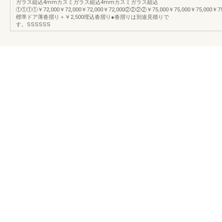
ガラス組込4mmカスミガラス組込4mmカスミガラス組込
①①①①￥72,000￥72,000￥72,000￥72,000②②②②￥75,000￥75,000￥75,000￥75
標準ドア薄沓摺り＋￥2,500埋込沓摺り●沓摺りは別途見積りで
す。SSSSSS