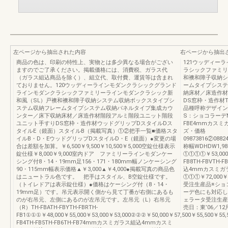
左ページから抽出された内容
右ページから抽出
商品の色は、印刷の特性上、実物とは多少異なる場合がござい
121ウッディー
ますのでご了承ください。掲載価格には、消費税、ガラス代
ラシックファミリ
（ガラス組込商品を除く）、組立代、取付費、運賃等は含まれ
和襖和障子収納シ
ておりません。120ウッディーラインモダンクラシックグランド
ームタイプシステ
ラインモダンクラシックファミリーラインモダンクラシック新
納床材／床造作材
和風（SL）戸襖和襖和障子収納システム収納ボックスタイプシ
DS窓枠・造作材
ステム収納フレームタイプシステム収納パネルタイプ集成カウ
品種呼称デザイン
ンター／床下収納床材／床造作材階段アルミ階段ユニット階段
S：ショコラーデN：
ユニット手すりDS窓枠・造作材ウッドグリップDスタイルDス
FBE4mmカスミ
タイルE（鏡面）スタイルB（掲載写真）①②把手一覧■価格スタ
ズ・価格
イルB・D・EウッドグリップDスタイルD・E（鏡面）●変更の場
09873816②0882
合は差額を加算。￥6,500￥9,500￥10,500￥5,000空錠仕様表示
称幅WDHDW1,9
錠仕様￥8,000￥9,000室内ドア ファミリーラインモダンケー
①①①①￥53,000￥
シング付8・14・19mm足156・171・180mm幅ノンケーシング
FB8TH-FBVT
90・115mm幅表示価格▲￥3,000▲￥4,000●掲載写真の商品色
込4mmカスミガ
はニュートラル色です。 把手はスタイル、B空錠仕様です。
①①①￥72,000￥6
（トイレドアは表示錠仕様）●価格はケーシング付（8・14・
受注生産品※ショ
19mm足）です。吊元表示開く側から見て丁番が右側にあるも
ーデ色にも対応し
のが右吊元、左側にあるのが左吊元です。左吊元（L）右吊元
ェラータ受注
（R）TH-FBATH-FBYTH-FBRTH-
売日：東’06／12
FB1①①①￥48,000￥55,000￥53,000￥53,000②②②￥50,000￥57,500￥55,500￥55,5
FB4TH-FB5TH-FB6TH-FB74mmカスミガラス組込4mmカスミ