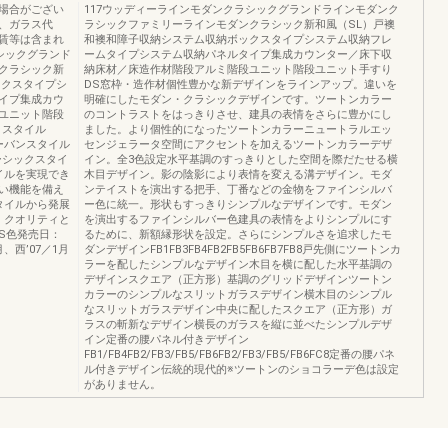
場合がござい
117ウッディーラインモダンクラシックグランドラインモダンク
、ガラス代
ラシックファミリーラインモダンクラシック新和風（SL）戸襖
賃等は含まれ
和襖和障子収納システム収納ボックスタイプシステム収納フレ
シックグランド
ームタイプシステム収納パネルタイプ集成カウンター／床下収
クラシック新
納床材／床造作材階段アルミ階段ユニット階段ユニット手すり
ックスタイプシ
DS窓枠・造作材個性豊かな新デザインをラインアップ。違いを
イプ集成カウ
明確にしたモダン・クラシックデザインです。ツートンカラー
ユニット階段
のコントラストをはっきりさせ、建具の表情をさらに豊かにし
イトスタイル
ました。より個性的になったツートンカラーニュートラルエッ
eアーバンスタイル
センジェラータ空間にアクセントを加えるツートンカラーデザ
eベーシックスタイ
イン。全3色設定水平基調のすっきりとした空間を際だたせる横
イルを実現でき
木目デザイン。影の陰影により表情を変える溝デザイン。モダ
い機能を備え
ンテイストを演出する把手、丁番などの金物をファインシルバ
タイルから発展
ー色に統一。形状もすっきりシンプルなデザインです。モダン
・クオリティと
を演出するファインシルバー色建具の表情をよりシンプルにす
S色発売日：
るために、新額縁形状を設定。さらにシンプルさを追求したモ
月、西’07／1月
ダンデザインFB1FB3FB4FB2FB5FB6FB7FB8戸先側にツートンカ
ラーを配したシンプルなデザイン木目を横に配した水平基調の
デザインスクエア（正方形）基調のグリッドデザインツートン
カラーのシンプルなスリットガラスデザイン横木目のシンプル
なスリットガラスデザイン中央に配したスクエア（正方形）ガ
ラスの斬新なデザイン横長のガラスを縦に並べたシンプルデザ
イン定番の腰パネル付きデザイン
FB1/FB4FB2/FB3/FB5/FB6FB2/FB3/FB5/FB6FC8定番の腰パネ
ル付きデザイン伝統的現代的※ツートンのショコラーデ色は設定
がありません。