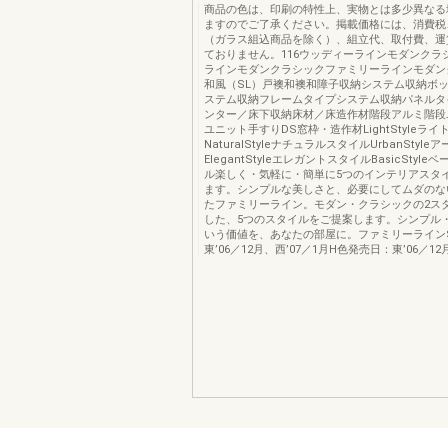
商品の色は、印刷の特性上、実物とは多少異なる
ますのでご了承ください。掲載価格には、消費税
（ガラス組込商品を除く）、組立代、取付費、運
ておりません。116ウッディーラインモダンクラ
ラインモダンクラシックファミリーラインモダン
和風（SL）戸襖和襖和障子収納システム収納ボ
ステム収納フレームタイプシステム収納パネルタ
ンター／床下収納床材／床造作材階段アルミ階段
ユニット手すりDS窓枠・造作材LightStyleラ
NaturalStyleナチュラルスタイルUrbanStyl
ElegantStyleエレガントスタイルBasicStyl
ル楽しく・気軽に・簡単に5つのインテリアスタ
ます。シンプルな美しさと、必要にしてムダのな
たファミリーライン。モダン・クラシックの2ス
した、5つのスタイルをご提案します。シンプル
いう価値を、あなたの部屋に。ファミリーライン
東’06／12月、西’07／1月H色発売日：東’06／12