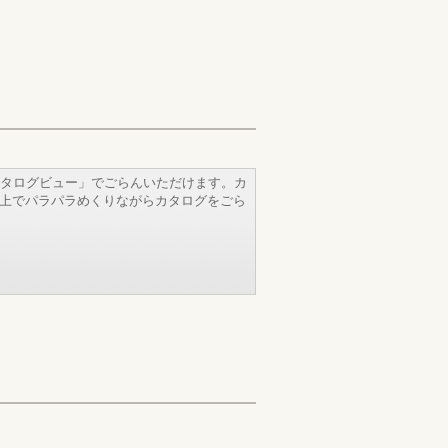
タログビュー」でごらんいただけます。カ
b上でパラパラめくりながらカタログをごら