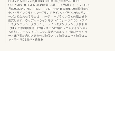
GCA￥255,000￥235,000GS-GCB￥289,500￥276,500GS-
GCC￥319,500￥306,500内観図︵6尺︶5.5尺6尺※（ ）内は5.5
尺8909205401780（1630）（740）44544523301790玄関収納グ
ランドラインクラシック※グランドラインのブラウン色を他シリ
ーズと組合わせる場合は、ハーティーブラウン色との組合せを
推奨します。ウッディーラインモダンクラシックグランドライ
ンモダンクラシックファミリーラインモダンクラシック新和風
（SL）戸襖和襖和障子収納システム収納ボックスタイプシステ
ム収納フレームタイプシステム収納パネルタイプ集成カウンタ
ー／床下収納床材／床造作材階段アルミ階段ユニット階段ユニ
ット手すりDS窓枠・造作材