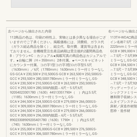
左ページから抽出された内容
右ページから抽出
112商品の色は、印刷の特性上、実物とは多少異なる場合がござ
113TH-WDA
いますのでご了承ください。掲載価格には、消費税、ガラス代
イン名称7.5尺（
（ガラス組込商品を除く）、組立代、取付費、運賃等は含まれ
2225mmミラー付ミ
ておりません。全機種受注生産品納期は受注後約2週間商品色
GCB￥389,000￥
B：ブラウン※C：カジュアル●掲載写真の商品色はカジュアルで
︵7.5尺︶7.5尺89
す。●台輪に脚（H＝350mm）2本付属。●ベースキャビネット
ミラーなしGS-GCA￥
にカウンター付属。コの字1型コの字3型ロの字型5.5尺
GCB￥334,500￥
（1630mm）／6尺（1780mm）1630mmミラー付ミラーなし
︵7.5尺︶7.5尺89
GS-GCA￥230,500￥210,500GS-GCB￥263,500￥250,500GS-
ミラーなしGS-GCA￥
GCC￥293,500￥280,5001780mmミラー付ミラーなしGS-
GCB￥348,500￥
GCA￥230,500￥210,500GS-GCB￥263,500￥250,500GS-
︵7.5尺︶7.5尺920
GCC￥293,500￥280,500内観図︵6尺︶5.5尺6尺
ウッディーライン
92054023301780（1630）44513351790※（ ）内は5.5尺
シックファミリー
（1185）1630mmミラー付ミラーなしGS-
襖和障子収納シス
GCA￥244,500￥224,500GS-GCB￥279,000￥266,000GS-
ムタイプシステム
GCC￥309,000￥296,0001780mmミラー付ミラーなしGS-
床材／床造作材階
GCA￥244,500￥224,500GS-GCB￥279,000￥266,000GS-
窓枠・造作材
GCC￥309,000￥296,000内観図︵6尺︶5.5尺6尺
89023308909205401780（1630）1790※（ ）内は5.5尺
（740）1630mmミラー付ミラーなしGS-
GCA￥255,000￥235,000GS-GCB￥289,500￥276,500GS-
GCC￥319,500￥306,5001780mmミラー付ミラーなしGS-