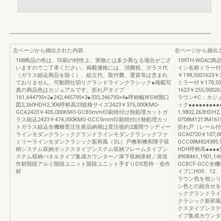
左ページから抽出された内容
右ページから抽出
108商品の色は、印刷の特性上、実物とは多少異なる場合がござ
109TH-WDA
いますのでご了承ください。掲載価格には、消費税、ガラス代
イン名称ミラー付
（ガラス組込商品を除く）、組立代、取付費、運賃等は含まれ
￥198,5001623￥2
ておりません。可動間仕切りグランドラインクラシック●掲載写
ミラー付￥178,5
真の商品色はカジュアルです。折れ戸タイプ
1623￥255,0002
161,644795×2●242,445795×3●333,246795×4●呼称幅WSW開口
ラウン※C：カジ
図2,260HDH2,306呼称高23規格サイズ2423￥375,000KMO-
ック●●●●●●●●
GCA2423￥405,000KMO-GCB5mm印刷焼付け熱処理カットガ
1,9802,263HD
ラス組込2423￥474,000KMO-GCC5mm印刷焼付け熱処理カッ
0708M1213M1618
トガラス組込全機種受注生産品納期は受注後約2週間ウッディー
折れ戸（レール付タイ
ラインモダンクラシックグランドラインモダンクラシックファ
GCA0720￥107,0
ミリーラインモダンクラシック新和風（SL）戸襖和襖和障子収
GCC08M824385
納システム収納ボックスタイプシステム収納フレームタイプシ
HDH呼称高●●●
ステム収納パネルタイプ集成カウンター／床下収納床材／床造
8908461,1901,14
作材階段アルミ階段ユニット階段ユニット手すりDS窓枠・造作
GCBCF-GCC
材
イプにH09、1
ラウン色を他シリ
ン色との組合せを
ックグランドライ
クラシック新和風
クスタイプシステ
イプ集成カウンタ