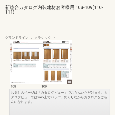
新総合カタログ内装建材お客様用 108-109(110-
111)
グランドライン
クラシック
108
109
お探しのページは「カタログビュー」でごらんいただけます。カ
タログビューではweb上でパラパラめくりながらカタログをごら
んになれます。