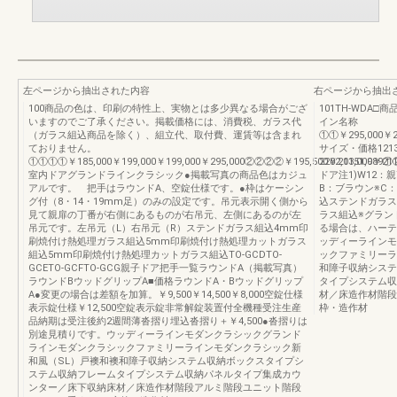
左ページから抽出された内容
右ページから抽出
100商品の色は、印刷の特性上、実物とは多少異なる場合がござ
101TH-WDA
いますのでご了承ください。掲載価格には、消費税、ガラス代
イン名称
（ガラス組込商品を除く）、組立代、取付費、運賃等は含まれ
①①￥295,000￥2
ておりません。
サイズ・価格12131
①①①①￥185,000￥199,000￥199,000￥295,000②②②②￥195,500￥211,000￥211,
2202,0351,9
室内ドアグランドラインクラシック●掲載写真の商品色はカジュ
ドア注1)W12：親
アルです。 把手はラウンドA、空錠仕様です。●枠はケーシン
B：ブラウン※C：
グ付（8・14・19mm足）のみの設定です。吊元表示開く側から
込ステンドガラス
見て親扉の丁番が右側にあるものが右吊元、左側にあるのが左
ラス組込※グラン
吊元です。左吊元（L）右吊元（R）ステンドガラス組込4mm印
る場合は、ハーテ
刷焼付け熱処理ガラス組込5mm印刷焼付け熱処理カットガラス
ッディーラインモ
組込5mm印刷焼付け熱処理カットガラス組込TO-GCDTO-
ックファミリーラ
GCETO-GCFTO-GCG親子ドア把手一覧ラウンドA（掲載写真）
和障子収納システ
ラウンドBウッドグリップA■価格ラウンドA・Bウッドグリップ
タイプシステム収
A●変更の場合は差額を加算。￥9,500￥14,500￥8,000空錠仕様
材／床造作材階段
表示錠仕様￥12,500空錠表示錠非常解錠装置付全機種受注生産
枠・造作材
品納期は受注後約2週間薄沓摺り埋込沓摺り＋￥4,500●沓摺りは
別途見積りです。ウッディーラインモダンクラシックグランド
ラインモダンクラシックファミリーラインモダンクラシック新
和風（SL）戸襖和襖和障子収納システム収納ボックスタイプシ
ステム収納フレームタイプシステム収納パネルタイプ集成カウ
ンター／床下収納床材／床造作材階段アルミ階段ユニット階段