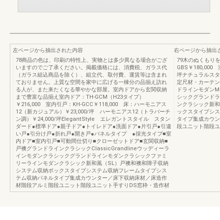
左ページから抽出された内容
右ページから抽出
78商品の色は、印刷の特性上、実物とは多少異なる場合がござ
79木のぬくもり
いますのでご了承ください。掲載価格には、消費税、ガラス代
GBS￥180,00
（ガラス組込商品を除く）、組立代、取付費、運賃等は含まれ
坪ナチュラルスタイ
ておりません。上質な空間を家中に広げる一棟分の品揃え訪れ
定尺材・カーテン
る人が、また来たくなる華やかな部屋。室内ドアから玄関収納
ドラインモダンMo
まで豊富な品揃え室内ドア：TH-GCM（H23タイプ）
シックグランドラ
￥216,000 室内引戸：KH-GCC￥118,000 床：ハーモニアス
ンクラシック新和
12（新カジュアル）￥23,000/坪 ハーモニアス12（トラバーチ
ックスタイプシス
ン調）￥24,000/坪ElegantStyle エレガントスタイル スタン
タイプ集成カウン
ダード●標準ドア●親子ドア●トイレドア●洗面ドア●片引戸●引違
段ユニット階段ユ
い戸●引分け戸●折れ戸●開き戸●パネルタイプ ●採光タイプ■室
内ドア■室内引戸■可動間仕切り■クローゼットドア■玄関収納■
戸襖グランドラインクラシックClassicGrandlineウッディーラ
インモダンクラシックグランドラインモダンクラシックファミ
リーラインモダンクラシック新和風（SL）戸襖和襖和障子収納
システム収納ボックスタイプシステム収納フレームタイプシス
テム収納パネルタイプ集成カウンター／床下収納床材／床造作
材階段アルミ階段ユニット階段ユニット手すりDS窓枠・造作材