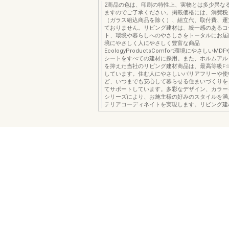
2商品の色は、印刷の特性上、実物とは多少異な
ますのでご了承ください。掲載価格には、消費税
（ガラス組込商品を除く）、組立代、取付費、運
ておりません。リビング建材は、統一感のあるコ
ト、環境や暮らしへのやさしさをトータルにお届
境にやさしく人にやさしく豊富な商品
EcologyProductsComfort環境にやさしいM
シートをすべての建材に採用。また、ホルムアル
を抑えた当社のリビング建材商品は、最高等級F
しています。住む人にやさしいバリアフリーや使
ど、いつまでも安心して暮らせる住まいづくりを
てサポートしています。多彩なデザイン、カラー
シリーズにより、お施主様の好みのスタイルを満
テリアコーディネイトを実現します。リビング建