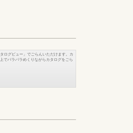
タログビュー」でごらんいただけます。カ
b上でパラパラめくりながらカタログをごら