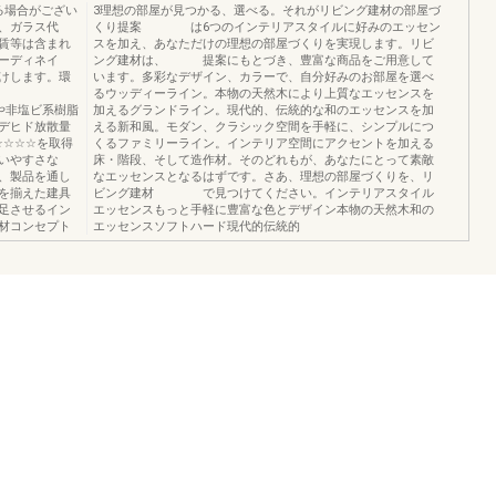
る場合がござい
3理想の部屋が見つかる、選べる。それがリビング建材の部屋づ
、ガラス代
くり提案 は6つのインテリアスタイルに好みのエッセン
賃等は含まれ
スを加え、あなただけの理想の部屋づくりを実現します。リビ
ーディネイ
ング建材は、 提案にもとづき、豊富な商品をご用意して
けします。環
います。多彩なデザイン、カラーで、自分好みのお部屋を選べ
るウッディーライン。本物の天然木により上質なエッセンスを
DFや非塩ビ系樹脂
加えるグランドライン。現代的、伝統的な和のエッセンスを加
デヒド放散量
える新和風。モダン、クラシック空間を手軽に、シンプルにつ
☆☆☆☆を取得
くるファミリーライン。インテリア空間にアクセントを加える
いやすさな
床・階段、そして造作材。そのどれもが、あなたにとって素敵
、製品を通し
なエッセンスとなるはずです。さあ、理想の部屋づくりを、リ
を揃えた建具
ビング建材 で見つけてください。インテリアスタイル
足させるイン
エッセンスもっと手軽に豊富な色とデザイン本物の天然木和の
材コンセプト
エッセンスソフトハード現代的伝統的