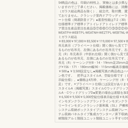
54商品の色は、印刷の特性上、実物とは多少異
いますのでご了承ください。掲載価格には、消費
（ガラス組込商品を除く）、組立代、取付費、運
ておりません。クラシック室内ドアウッディーラ
ート仕様（簡易防音ドア）●遮音性能はT-2（30
仕様標準ドア標準ドアトイレドアトイレドア標準
ア受注生産品受注生産品⑤⑦⑥⑧①①③③②②④④
WEATPH-WEBTPL-WEATNH-WEZTPL-WEBTN
ミガラス組込
￥83,000￥97,000￥83,500￥119,000￥97,500￥8
吊元表示（プライベート仕様）開く側から見て丁
るものが右吊元、左側にあるのが左吊元です。左
元（R）吊元表示（中折れ仕様）開く側から見て
あるものが右吊元、左側にあるのが左吊元です。
吊元（R）ケーシング付8・14・19mm足25m
グ※156・171・180mm幅90・115mm幅表示価
￥500▲￥3,500設定なし●掲載写真の商品色は
ン色です。 把手はスタイルA、空錠仕様です（
示錠仕様）。●価格は4方枠、ケーシング付（8・1
足）です。※プライベート仕様には設定がありま
スタイルA（掲載写真）スタイルCウッドグリップ
ルA・CウッドグリップD●変更の場合は差額を加
￥6,500￥9,500￥5,000空錠仕様表示錠仕様￥8,
インモダンクラシックグランドラインモダンクラ
リーラインモダンクラシック新和風（SL）戸襖
システム収納ボックスタイプシステム収納フレー
テム収納パネルタイプ集成カウンター／床下収納
材階段アルミ階段ユニット階段ユニット手すりD