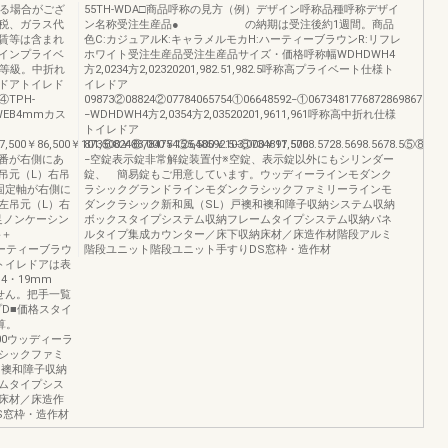
なる場合がござ
55TH-WDA□商品呼称の見方（例）デザイン呼称品種呼称デザイ
税、ガラス代
ン名称受注生産品● の納期は受注後約1週間。商品
賃等は含まれ
色C:カジュアルK:キャラメルモカH:ハーティーブラウンR:リフレ
インプライベ
ホワイト受注生産品受注生産品サイズ・価格呼称幅WDHDWH4
）等級。中折れ
方2,0234方2,02320201,982.51,982.5呼称高プライベート仕様ト
ドアトイレド
イレドア
TPH-
09873②08824②07784065754①06648592−①06734817768728698678
L-WEB4mmカス
−WDHDWH4方2,0354方2,03520201,9611,961呼称高中折れ仕様
トイレドア
7,500￥86,500￥101,500￥88,000￥125,500￥103,000￥91,500
873⑥824⑥784754⑤648592.5−⑤734817.5768.5728.5698.5678.5⑤⑧⑧−
番が右側にあ
−空錠表示錠非常解錠装置付※空錠、表示錠以外にもシリンダー
吊元（L）右吊
錠、 簡易錠もご用意しています。ウッディーラインモダンク
固定軸が右側に
ラシックグランドラインモダンクラシックファミリーラインモ
左吊元（L）右
ダンクラシック新和風（SL）戸襖和襖和障子収納システム収納
m足ノンケーシン
ボックスタイプシステム収納フレームタイプシステム収納パネ
格＋
ルタイプ集成カウンター／床下収納床材／床造作材階段アルミ
ハーティーブラウ
階段ユニット階段ユニット手すりDS窓枠・造作材
トイレドアは表
4・19mm
せん。把手一覧
D■価格スタイ
算。
000ウッディーラ
シックファミ
和襖和障子収納
ムタイプシス
床材／床造作
S窓枠・造作材