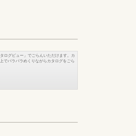
タログビュー」でごらんいただけます。カ
b上でパラパラめくりながらカタログをごら