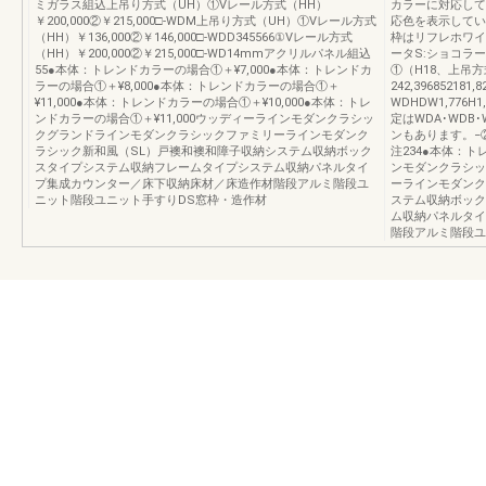
ミガラス組込上吊り方式（UH）①Vレール方式（HH）
カラーに対応して
￥200,000②￥215,000□-WDM上吊り方式（UH）①Vレール方式
応色を表示して
（HH）￥136,000②￥146,000□-WDD345566①Vレール方式
枠はリフレホワイ
（HH）￥200,000②￥215,000□-WD14mmアクリルパネル組込
ータS:ショコラ
55●本体：トレンドカラーの場合①＋¥7,000●本体：トレンドカ
①（H18、上吊
ラーの場合①＋¥8,000●本体：トレンドカラーの場合①＋
242,39685218
¥11,000●本体：トレンドカラーの場合①＋¥10,000●本体：トレ
WDHDW1,776
ンドカラーの場合①＋¥11,000ウッディーラインモダンクラシッ
定はWDA･WD
クグランドラインモダンクラシックファミリーラインモダンク
ンもあります。−②①1,
ラシック新和風（SL）戸襖和襖和障子収納システム収納ボック
注234●本体：ト
スタイプシステム収納フレームタイプシステム収納パネルタイ
ンモダンクラシッ
プ集成カウンター／床下収納床材／床造作材階段アルミ階段ユ
ーラインモダンク
ニット階段ユニット手すりDS窓枠・造作材
ステム収納ボック
ム収納パネルタイ
階段アルミ階段ユ