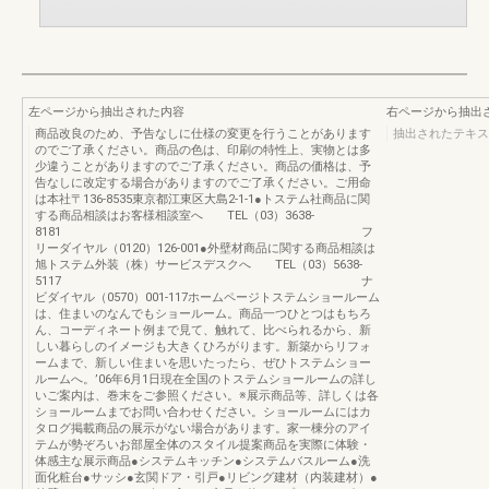
左ページから抽出された内容
右ページから抽出
商品改良のため、予告なしに仕様の変更を行うことがあります
抽出されたテキス
のでご了承ください。商品の色は、印刷の特性上、実物とは多
少違うことがありますのでご了承ください。商品の価格は、予
告なしに改定する場合がありますのでご了承ください。ご用命
は本社〒136-8535東京都江東区大島2-1-1●トステム社商品に関
する商品相談はお客様相談室へ TEL（03）3638-
8181 フ
リーダイヤル（0120）126-001●外壁材商品に関する商品相談は
旭トステム外装（株）サービスデスクへ TEL（03）5638-
5117 ナ
ビダイヤル（0570）001-117ホームページトステムショールーム
は、住まいのなんでもショールーム。商品一つひとつはもちろ
ん、コーディネート例まで見て、触れて、比べられるから、新
しい暮らしのイメージも大きくひろがります。新築からリフォ
ームまで、新しい住まいを思いたったら、ぜひトステムショー
ルームへ。’06年6月1日現在全国のトステムショールームの詳し
いご案内は、巻末をご参照ください。※展示商品等、詳しくは各
ショールームまでお問い合わせください。ショールームにはカ
タログ掲載商品の展示がない場合があります。家一棟分のアイ
テムが勢ぞろいお部屋全体のスタイル提案商品を実際に体験・
体感主な展示商品●システムキッチン●システムバスルーム●洗
面化粧台●サッシ●玄関ドア・引戸●リビング建材（内装建材）●