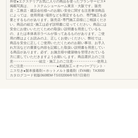
外壁●エクステリアお気に入りの商品を使ったプランサービス※
掲載写真は、 トステムショールーム東京・大阪です。販売
店・工務店・建設会社様へのお願い安全に関する注意事項商品
によっては、使用用途･場所などを限定するもの、専門施工を必
要とするものがあります。販売店･専門施工店様にご相談くださ
い。商品の組立･施工は必ず説明書に従ってください。商品には
安全にお使いいただくための取扱い説明書を用意しているも
の、または本体表示ラベルが張ってあるものがあります。ご使
用の際はよくお読みの上、正しくお使いください。弊社では、
商品を安全に正しくご使用いただくためのお願い事項、お手入
れ方法などの重要な内容を記載した取扱い説明書を用意してい
る商品があります。必ず、お施主様や建築物を管理されている
方に渡していただきますようお願いします。商品選択上のご注
意･･････････････組立・施工上のご注意･････････････使用上
のご注意･･････････････････●表紙加工＝オーバープリント・
ニス引き●製本接着剤＝ホットメルト接着剤（EVA糊）TA3000
カタログコード初版0608EM-TS032006年9月1日発行