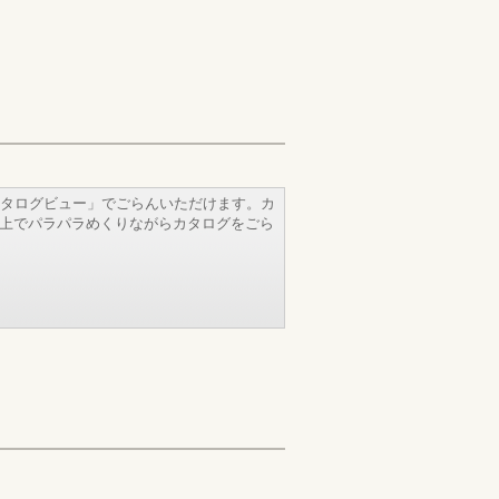
タログビュー」でごらんいただけます。カ
b上でパラパラめくりながらカタログをごら