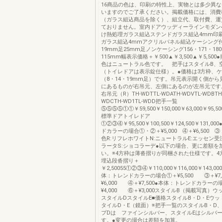
16商品の色は、印刷の特性上、実物とは多少異
いますのでご了承ください。掲載価格には、消費
（ガラス組込商品を除く）、組立代、取付費、運
ておりません。室内ドアウッディーラインモダン
け熱処理ガラス組込ステンドガラス組込4mm印
ガラス組込4mmアクリルパネル組込ケーシング付
19mm足25mm足ノンケーシング156・171・18
115mm幅表示価格＋￥500▲￥3,500▲￥5,50
色はニュートラル色です。 把手はスタイルB、
（トイレドアは表示錠仕様）。●価格は3方枠、
（8・14・19mm足）です。吊元表示開く側か
にあるものが右吊元、左側にあるのが左吊元です
右吊元（R）TH-WDTTL-WDATH-WDVTL-WDBTH
WDCTH-WD1TL-WDD把手一覧
⑤⑤⑤⑤①①￥59,500￥150,000￥63,000￥95,500
標準ドアトイレドア
①②③④￥95,500￥100,500￥124,500￥131,
ドカラーの場合①・②＋¥5,000 ④＋¥6,500 ③ 
色R:リフレホワイトN:ニュートラルE:エッセン受
ラータS:ショコラーデ●以下の場合、更に差額を
い。※4方枠は薄沓摺りが同梱された仕様です。4
埋込段沓摺り＋
￥2,50055①②③④￥110,000￥116,000￥143,00
体：トレンドカラーの場合①＋¥5,500 ③＋¥7,
¥6,000 ④＋¥7,500●本体：トレンドカラーの
¥4,000 ⑥＋¥3,000スタイルB（掲載写真）
スタイルDスタイルE■価格スタイルB・D・Eウッ
タイルD・E（鏡面）※把手一覧のスタイルB・D
プDは ファインシルバー、スタイルEはシルバ
す。●変更の場合は差額を加算。