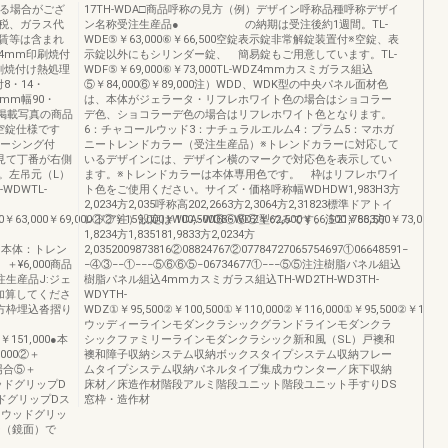
なる場合がござ
17TH-WDA□商品呼称の見方（例）デザイン呼称品種呼称デザイ
税、ガラス代
ン名称受注生産品● の納期は受注後約1週間。TL-
賃等は含まれ
WDE⑤￥63,000⑥￥66,500空錠表示錠非常解錠装置付※空錠、表
4mm印刷焼付
示錠以外にもシリンダー錠、 簡易錠もご用意しています。TL-
刷焼付け熱処理
WDF⑤￥69,000⑥￥73,000TL-WDZ4mmカスミガラス組込
8・14・
⑤￥84,000⑥￥89,000注）WDD、WDK型の中央パネル面材色
0mm幅90・
は、本体がジェラータ・リフレホワイト色の場合はショコラー
0●掲載写真の商品
デ色、ショコラーデ色の場合はリフレホワイト色となります。
空錠仕様です
6：チャコールウッド3：ナチュラルエルム4：プラム5：マホガ
ケーシング付
ニートレンドカラー（受注生産品）※トレンドカラーに対応して
ら見て丁番が右側
いるデザインには、デザイン横のマークで対応色を表示してい
。左吊元（L）
ます。※トレンドカラーは本体専用色です。 枠はリフレホワイ
-WDWTL-
ト色をご使用ください。サイズ・価格呼称幅WDHDW1,983H3方
2,0234方2,035呼称高202,2663方2,3064方2,31823標準ドアトイ
￥63,000￥69,000②②￥159,000￥100,500⑥⑥⑥⑥￥62,500￥66,500￥66,500￥73,000
レドア注）設定はWDA･WDB･WDZ型のみです。注21,7833方
1,8234方1,835181,9833方2,0234方
000●本体：トレン
2,0352009873816②08824767②07784727065754697①06648591−
＋¥6,000商品
−④③−−①−−−⑤⑥⑥⑤−06734677①−−−⑤⑤注注樹脂パネル組込
注生産品J:ジェ
樹脂パネル組込4mmカスミガラス組込TH-WD2TH-WD3TH-
加算してくださ
WDYTH-
方枠埋込沓摺り
WDZ①￥95,500②￥100,500①￥110,000②￥116,000①￥95,500②￥100,5
ウッディーラインモダンクラシックグランドラインモダンクラ
0￥151,000●本
シックファミリーラインモダンクラシック新和風（SL）戸襖和
000②＋
襖和障子収納システム収納ボックスタイプシステム収納フレー
場合⑤＋
ムタイプシステム収納パネルタイプ集成カウンター／床下収納
ウッドグリップD
床材／床造作材階段アルミ階段ユニット階段ユニット手すりDS
ドグリップDス
窓枠・造作材
、ウッドグリッ
ー（鏡面）で