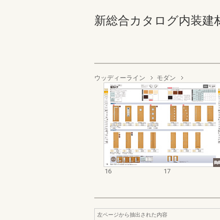
新総合カタログ内装建材お客様
ウッディーライン
モダン
16
17
左ページから抽出された内容