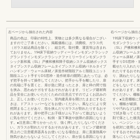
左ページから抽出された内容
右ページから抽出
商品の色は、印刷の特性上、実物とは多少異なる場合がござい
195床下収納ウ
ますのでご了承ください。掲載価格には、消費税、ガラス代
モダンクラシック
（ガラス組込商品を除く）、組立代、取付費、運賃等は含まれ
（SL）戸襖和襖
ておりません。194床下収納ウッディーラインモダンクラシック
ム収納フレームタ
グランドラインモダンクラシックファミリーラインモダンクラ
ウォール床材／床
シック新和風（SL）戸襖和襖和障子収納システム収納ボックス
手すりDS窓枠・
タイプシステム収納フレームタイプシステム収納パネルタイプ
載せたり入れたり
ハンギング・ウォール床材／床造作材階段アルミ階段ユニット
れたりするおそれ
階段ユニット手すりDS窓枠・造作材扉の開閉にあたっては、必
り、跳ねたりしな
ず把手を持って操作してください。把手から手を離したり、扉
れがあります。床
の先端に手を置くと、扉が急に閉まったとき、扉と枠の間で指
どをしないでくだ
を挟み、思わぬケガをするおそれがあります。リビング建材商
れがあります。各
品を安全にお使いいただくための注意点ですのでよくお読みの
でください。棚板
上、正しくお使いください。室内建具扉を開けたままにすると
す。●注意棚板に
きは、ドアストッパーなどをお使いください。風などにより突
い。棚板が破損、
然閉まることがあり、指を挟んだりガラスが割れたりするおそ
リや汚れなどは乾
れがあります。扉や把手にお子様がぶら下がって遊ばないよう
で拭き取ってくだ
に気を付けてください。転倒・落下事故や故障の原因になりま
剤で落とした後洗
す。●注意扉に寄りかかったり、強く押したりしないでくださ
い。ベンジン・シ
い。ガラスが割れたりするおそれがあります。リビング建材使
を絶対に使用しな
用上のご注意暖房器具をお使いになる場合は、扉に直接熱風や
りするおそれがあ
熱気があたらないようにしてください。扉が反る原因になりま
落ちにくい汚れは