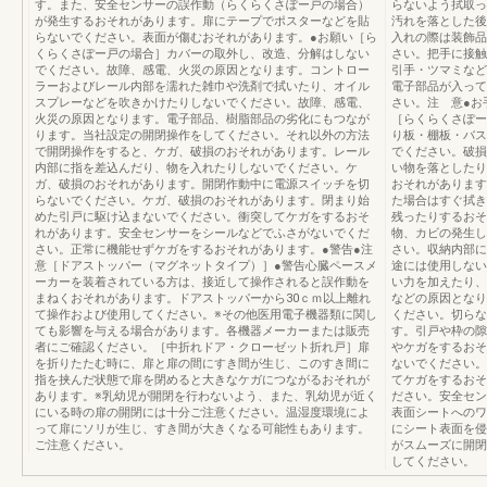
す。また、安全センサーの誤作動（らくらくさぽー戸の場合）
らないよう拭取っ
が発生するおそれがあります。扉にテープでポスターなどを貼
汚れを落とした後
らないでください。表面が傷むおそれがあります。●お願い［ら
入れの際は装飾品
くらくさぽー戸の場合］カバーの取外し、改造、分解はしない
さい。把手に接触
でください。故障、感電、火災の原因となります。コントロー
引手・ツマミなど
ラーおよびレール内部を濡れた雑巾や洗剤で拭いたり、オイル
電子部品が入って
スプレーなどを吹きかけたりしないでください。故障、感電、
さい。注 意●お
火災の原因となります。電子部品、樹脂部品の劣化にもつなが
［らくらくさぽー
ります。当社設定の開閉操作をしてください。それ以外の方法
り板・棚板・バス
で開閉操作をすると、ケガ、破損のおそれがあります。レール
でください。破損
内部に指を差込んだり、物を入れたりしないでください。ケ
い物を落としたり
ガ、破損のおそれがあります。開閉作動中に電源スイッチを切
おそれがあります
らないでください。ケガ、破損のおそれがあります。閉まり始
た場合はすぐ拭き
めた引戸に駆け込まないでください。衝突してケガをするおそ
残ったりするおそ
れがあります。安全センサーをシールなどでふさがないでくだ
物、カビの発生し
さい。正常に機能せずケガをするおそれがあります。●警告●注
さい。収納内部に
意［ドアストッパー（マグネットタイプ）］●警告心臓ペースメ
途には使用しない
ーカーを装着されている方は、接近して操作されると誤作動を
い力を加えたり、
まねくおそれがあります。ドアストッパーから30ｃｍ以上離れ
などの原因となり
て操作および使用してください。※その他医用電子機器類に関し
ください。切らな
ても影響を与える場合があります。各機器メーカーまたは販売
す。引戸や枠の隙
者にご確認ください。［中折れドア・クローゼット折れ戸］扉
やケガをするおそ
を折りたたむ時に、扉と扉の間にすき間が生じ、このすき間に
ないでください。
指を挟んだ状態で扉を閉めると大きなケガにつながるおそれが
てケガをするおそ
あります。※乳幼児が開閉を行わないよう、また、乳幼児が近く
ださい。安全セン
にいる時の扉の開閉には十分ご注意ください。温湿度環境によ
表面シートへのワ
って扉にソリが生じ、すき間が大きくなる可能性もあります。
にシート表面を侵
ご注意ください。
がスムーズに開閉
してください。