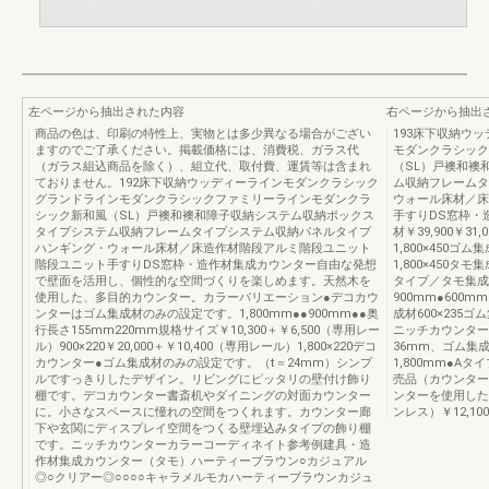
左ページから抽出された内容
右ページから抽出
商品の色は、印刷の特性上、実物とは多少異なる場合がござい
193床下収納ウ
ますのでご了承ください。掲載価格には、消費税、ガラス代
モダンクラシック
（ガラス組込商品を除く）、組立代、取付費、運賃等は含まれ
（SL）戸襖和襖
ておりません。192床下収納ウッディーラインモダンクラシック
ム収納フレームタ
グランドラインモダンクラシックファミリーラインモダンクラ
ウォール床材／床
シック新和風（SL）戸襖和襖和障子収納システム収納ボックス
手すりDS窓枠・造作
タイプシステム収納フレームタイプシステム収納パネルタイプ
材￥39,900￥31
ハンギング・ウォール床材／床造作材階段アルミ階段ユニット
1,800×450ゴム
階段ユニット手すりDS窓枠・造作材集成カウンター自由な発想
1,800×450タモ集
で壁面を活用し、個性的な空間づくりを楽しめます。天然木を
タイプ／タモ集成
使用した、多目的カウンター。カラーバリエーション●デコカウ
900mm●600m
ンターはゴム集成材のみの設定です。1,800mm●●900mm●●奥
成材600×235ゴ
行長さ155mm220mm規格サイズ￥10,300＋￥6,500（専用レー
ニッチカウンター
ル）900×220￥20,000＋￥10,400（専用レール）1,800×220デコ
36mm、ゴム集成
カウンター●ゴム集成材のみの設定です。（t＝24mm）シンプ
1,800mm●A
ルですっきりしたデザイン。リビングにピッタリの壁付け飾り
売品（カウンター
棚です。デコカウンター書斎机やダイニングの対面カウンター
ンターを使用した場合
に。小さなスペースに憧れの空間をつくれます。カウンター廊
ンレス）￥12,1
下や玄関にディスプレイ空間をつくる壁埋込みタイプの飾り棚
です。ニッチカウンターカラーコーディネイト参考例建具・造
作材集成カウンター（タモ）ハーティーブラウン○カジュアル
◎○クリアー◎○○○○キャラメルモカハーティーブラウンカジュ