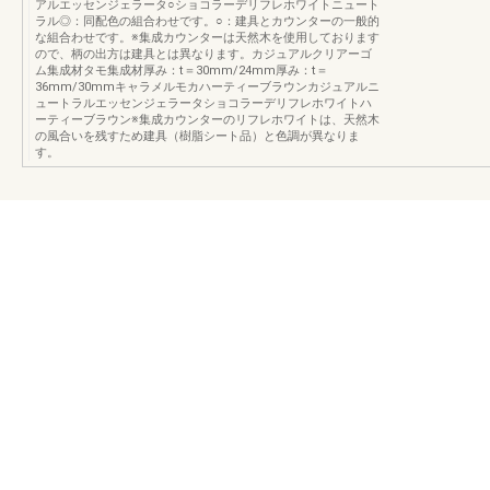
アルエッセンジェラータ○ショコラーデリフレホワイトニュート
ラル◎：同配色の組合わせです。○：建具とカウンターの一般的
な組合わせです。※集成カウンターは天然木を使用しております
ので、柄の出方は建具とは異なります。カジュアルクリアーゴ
ム集成材タモ集成材厚み：t＝30mm/24mm厚み：t＝
36mm/30mmキャラメルモカハーティーブラウンカジュアルニ
ュートラルエッセンジェラータショコラーデリフレホワイトハ
ーティーブラウン※集成カウンターのリフレホワイトは、天然木
の風合いを残すため建具（樹脂シート品）と色調が異なりま
す。