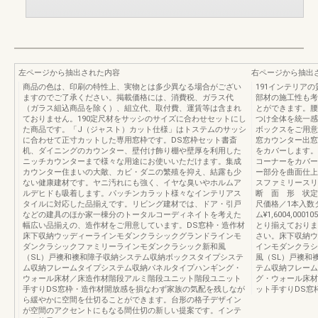
左ページから抽出された内容
右ページから抽出
商品の色は、印刷の特性上、実物とは多少異なる場合がござい
191インテリア
ますのでご了承ください。掲載価格には、消費税、ガラス代
部材の施工性も考
（ガラス組込商品を除く）、組立代、取付費、運賃等は含まれ
とができます。腰
ておりません。190定尺材をサッシのサイズに合わせセットにし
つけ全体を統一感
た商品です。「J（ジャスト）カット仕様」はトステムのサッシ
ボックスをご用意
に合わせて正寸カットした専用窓枠です。DS窓枠セット書斎
窓カウンター出窓
机、ダイニングのカウンター、壁付け飾り棚や壁厚を利用した
をカバーします。
ニッチカウンターまで様々な用途にお使いいただけます。集成
コーナーをカバー
カウンター住まいの大敵、カビ・ダニの繁殖を抑え、結露も少
ー部分を曲面仕上
ない健康建材です。ヤニ汚れにも強く、イヤな臭いやホルムア
スファミリースリム4,0
ルデヒドも吸着します。パッチンカラット様々なインテリアス
断 面 形 状定
タイルに対応した品揃えです。リビング建材では、ドア・引戸
尺価格／1本入数タイプ
などの建具のほか家一棟分のトータルコーディネイトを考えた
ム¥1,6004,0
幅広い品揃えの、造作材をご用意しています。DS窓枠・造作材
とり揃えておりま
床下収納ウッディーラインモダンクラシックグランドラインモ
さい。床下収納ウ
ダンクラシックファミリーラインモダンクラシック新和風
インモダンクラシ
（SL）戸襖和襖和障子収納システム収納ボックスタイプシステ
風（SL）戸襖和
ム収納フレームタイプシステム収納パネルタイプハンギング・
テム収納フレーム
ウォール床材／床造作材階段アルミ階段ユニット階段ユニット
グ・ウォール床材
手すりDS窓枠・造作材開放感を損なわず家族の気配を残しなが
ット手すりDS窓
ら緩やかに空間を仕切ることができます。台形の格子デザイン
が空間のアクセントにもなる間仕切の新しい提案です。インテ