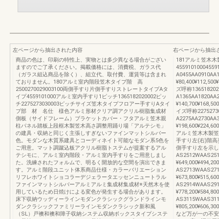
左ページから抽出された内容
右ページから抽出
商品の色は、印刷の特性上、実物とは多少異なる場合がござい
181アルミ笠木
ますのでご了承ください。掲載価格には、消費税、ガラス代
455910100045
（ガラス組込商品を除く）、組立代、取付費、運賃等は含まれ
A0455AA0910AA
ておりません。180アルミ室内階段笠木タイプ階 高
¥80,400¥112,50
2500270029003100両側手すり片側手すりストレートタイプAタ
ズ呼称136518202
イプ4559101000アルミ室内手すり1ピッチ1365182020002ピッ
A1365AA1820AA
チ2275273030003ピッチサイズ笠木タイプフロアー手すりAタイ
¥140,700¥168,5
プ部 材 名仕 様色アルミ形材クリア調アクリル樹脂集成材
イズ呼称22752730
側板（サイドフレーム）ブラケットカバー・フタアルミ笠木親
A2275AA2730AA
柱パネル踏板上段框木製笠木高さ調整用踊り場「アルテシモ」
¥198,600¥224,60
の建具・収納と同じく主張しすぎないファインマットシルバー
アルミ笠木木製笠
色。モダンな木質系建具とコーディネイト可能なモダン系5色を
手すり左(右)階
ご用意。マット調蹴込板アクリル樹脂トステムが提案するアル
側手すり左を示し
テシモに、アルミ室内階段・アルミ室内手すりをご用意しまし
AS2512WAAS251
た。洗練されたフォルムで、明るく開放的な空間を演出できま
¥649,000¥494,20
す。アルミ階段ユニット体系商品仕様・カラーバリエーション
AS2713WAAS271
リフレホワイトショコラーデジェラータエッセンニュートラル
¥673,800¥515,60
ファインマットシルバーアルミアルミ集成材集成材※天然木を使
AS2914WAAS291
用しているため日焼けによる変色が発生する場合があります。
¥778,200¥584,80
床下収納ウッディーラインモダンクラシックグランドラインモ
AS3115WAAS311
ダンクラシックファミリーラインモダンクラシック新和風
¥805,200¥606,3
（SL）戸襖和襖和障子収納システム収納ボックスタイプシステ
など万が一の不安