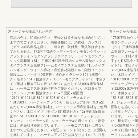
左ページから抽出された内容
右ページから抽出
商品の色は、印刷の特性上、実物とは多少異なる場合がござい
173床下収納ウ
ますのでご了承ください。掲載価格には、消費税、ガラス代
モダンクラシック
（ガラス組込商品を除く）、組立代、取付費、運賃等は含まれ
（SL）戸襖和襖
ておりません。172床下収納ウッディーラインモダンクラシック
ム収納フレームタ
グランドラインモダンクラシックファミリーラインモダンクラ
ウォール床材／床
シック新和風（SL）戸襖和襖和障子収納システム収納ボックス
手すりDS窓枠・
タイプシステム収納フレームタイプシステム収納パネルタイプ
イト12 木目タ
ハンギング・ウォール床材／床造作材階段アルミ階段ユニット
￥22,000●
階段ユニット手すりDS窓枠・造作材クラシック101（横溝付
い。木目タイプ（ク
き）モダン151（横溝付き）303ハーモニアスライト12 木目タ
101101303101
イプ床材＜根太工法＞坪（3.3m2）あたり￥23,000●床造作材
ーティーブラウン
は、ハーモニアス用床造作材をご使用ください。木目タイプ
￥22,000●
（クラシック101横溝付き）303●平面図●断面図
い。木目タイプ（モ
121011011011,818101101303101K：キャラメルモカ
151.5151.530
1,818303H：ハーティーブラウンC：新カジュアル坪（3.3m2）
J：ジェラータS
あたり￥23,000●床造作材は、ハーモニアス用床造作材をご使用
面取りを施してい
ください。木目タイプ（モダン151横溝付き）12●平面図●断面
ご注意ください。
図151.5151.5303151.5151.53031,8181,818N：ニュートラルE：
います。 ハーモ
エッセンJ：ジェラータS：ショコラーデ●短辺ジョイント部分
い。根太張り上履
には、糸面取りを施しています。 ハーモニアス12とは異なり
トOK抗菌耐キャ
ますのでご注意ください。●短辺ジョイント部分には、糸面取り
スキズに強い色む
を施しています。 ハーモニアス12とは異なりますのでご注意
ーフィルム6つの