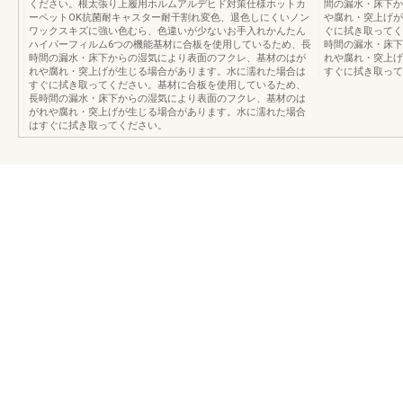
ください。根太張り上履用ホルムアルデヒド対策仕様ホットカ
間の漏水・床下か
ーペットOK抗菌耐キャスター耐干割れ変色、退色しにくいノン
や腐れ・突上げが
ワックスキズに強い色むら、色違いが少ないお手入れかんたん
ぐに拭き取ってく
ハイパーフィルム6つの機能基材に合板を使用しているため、長
時間の漏水・床下
時間の漏水・床下からの湿気により表面のフクレ、基材のはが
れや腐れ・突上げ
れや腐れ・突上げが生じる場合があります。水に濡れた場合は
すぐに拭き取って
すぐに拭き取ってください。基材に合板を使用しているため、
長時間の漏水・床下からの湿気により表面のフクレ、基材のは
がれや腐れ・突上げが生じる場合があります。水に濡れた場合
はすぐに拭き取ってください。