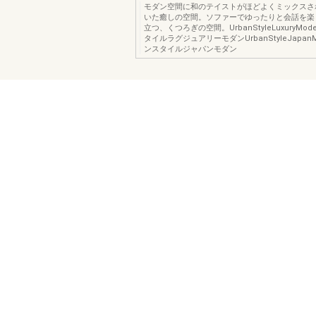
モダン空間に和のテイストがほどよくミックスさ
いた癒しの空間。ソファーでゆったりと会話を楽
立つ、くつろぎの空間。UrbanStyleLuxuryMo
タイルラグジュアリーモダンUrbanStyleJapan
ンスタイルジャパンモダン