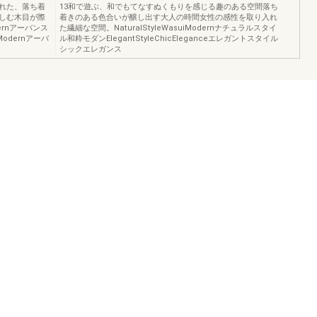
れた、落ち着
13和で遊ぶ、和でもてなすぬくもりを感じる趣のある空間落ち
しむ木目が際
着きのある色合いが醸し出す大人の時間女性の感性を取り入れ
dernアーバンス
た繊細な空間。NaturalStyleWasuiModernナチュラルスタイ
Modernアーバ
ル和粋モダンElegantStyleChicEleganceエレガントスタイル
シックエレガンス