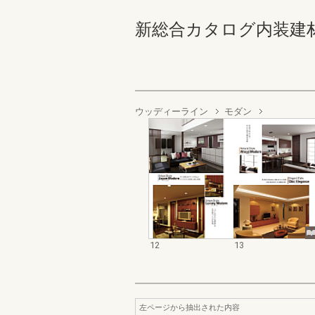
新総合カタログ内装建材 12
ウッディーライン
モダン
12
13
左ページから抽出された内容