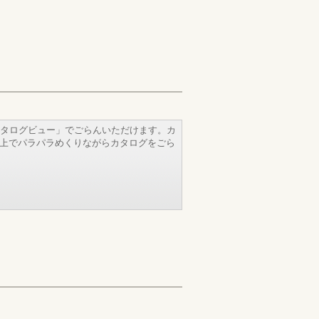
タログビュー」でごらんいただけます。カ
b上でパラパラめくりながらカタログをごら